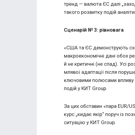
тренд — валюта ЄС далі „захо
такого розвитку подій аналіт
Сценарій № 3: рівновага
«США та ЄС демонструють схо
макроекономічні дані обох рег
й не критичні (не спад). Усі 
млявої адаптації після поруше
ключовими полюсами впливу з
подій у КИТ Group.
За цих обставин «пара EUR/US
курс „кидає якір“ поруч із по
ситуацію у КИТ Group.