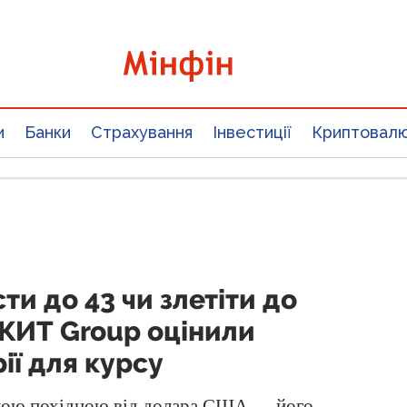
и
Банки
Страхування
Інвестиції
Криптовал
и до 43 чи злетіти до
 КИТ Group оцінили
ії для курсу
алою похідною від долара США — його