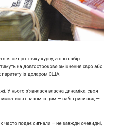
ться не про точку курсу, а про набір
уватимуть на довгострокове зміцнення євро або
к паритету із доларом США.
жі. У нього з’явилася власна динаміка, своя
симпатиків і разом із цим — набір ризиків», —
к часто подає сигнали — не завжди очевидні,