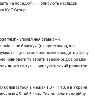
дить на посадку“», — описують наслідки
ики КИТ Group.
жі темпи управління ставками,
іонів — не блискучі (не зростання), але
розуміють, що світова економіка входить у фазу
ної рівноваги та втрати взаємної довіри між
ахідного світу», — описують такий розвиток
D коливається в межах 1,07−1,10, а в Україні
значками 45−46,5 грн». Так оцінюють подібну