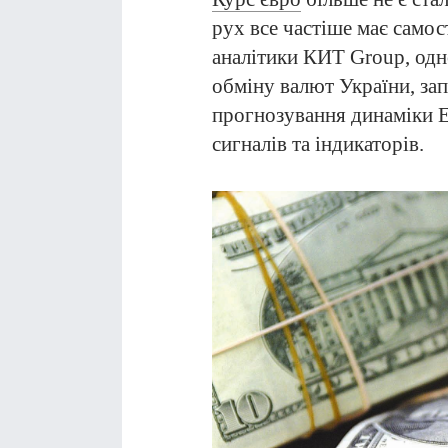
рух все частіше має самос
аналітики КИТ Group, одн
обміну валют України, за
прогнозування динаміки 
сигналів та індикаторів.