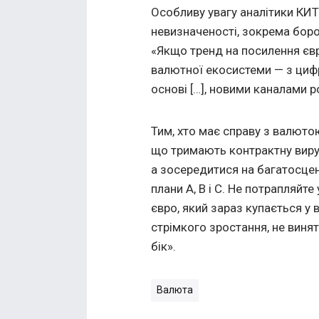
Особливу увагу аналітики КИ
невизначеності, зокрема боро
«Якщо тренд на посилення єв
валютної екосистеми — з цифр
основі […], новими каналами р
Тим, хто має справу з валютою:
що тримають контрактну вируч
а зосередитися на багатосцен
плани А, В і С. Не потрапляйте
євро, який зараз купається у
стрімкого зростання, не виня
бік».
Валюта