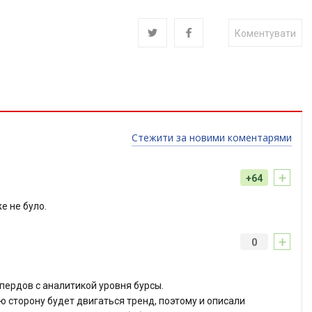
Коментувати
Стежити за новими коментарями
+
+64
е не було.
+
0
пердов с аналитикой уровня бурсы.
ую сторону будет двигаться тренд, поэтому и описали