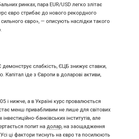
льних ринках, пара EUR/USD легко злітає
 курс євро стрибає до нового рекордного
а сильного євро», — описують наслідки такого
.
С демонструє слабкість, ЄЦБ знижує ставки,
. Капітал іде з Європи в доларові активи,
5 і нижче, а в Україні курс провалюється
 стає менш привабливим не лише для світових
х інвестиційно-банківських інститутів, але
вертається попит на
долар
, на заощадження
. Усі ці фактори тиснуть на євро та посилюють