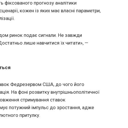
ть фіксованого прогнозу аналітики
ценарії, кожен із яких має власні параметри,
ізації.
ом ринок подає сигнали. Не завжди
Достатньо лише навчитися їх читати», —
ється
тавок Федрезервом США, до чого його
ація. На фоні розвитку внутрішньополітичної
довження стримування ставок
ує потужний імпульс до зростання, адже
лютного притулку.