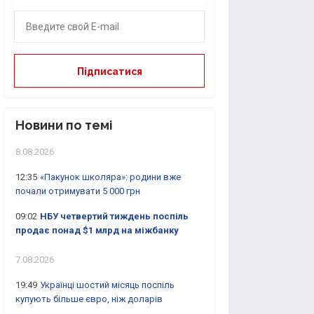
Новини по темі
8.08.2026
12:35
«Пакунок школяра»: родини вже
почали отримувати 5 000 грн
09:02
НБУ четвертий тиждень поспіль
продає понад $1 млрд на міжбанку
7.08.2026
19:49
Українці шостий місяць поспіль
купують більше євро, ніж доларів