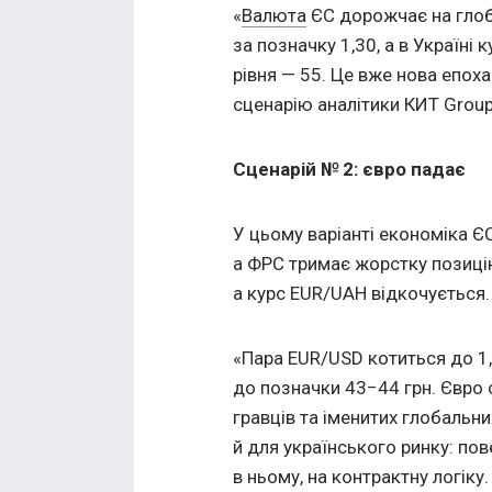
«
Валюта
ЄС дорожчає на глоба
за позначку 1,30, а в Україні
рівня — 55. Це вже нова епох
сценарію аналітики КИТ Group
Сценарій № 2: євро падає
У цьому варіанті економіка Є
а ФРС тримає жорстку позицію
а курс EUR/UAH відкочується.
«Пара EUR/USD котиться до 1,0
до позначки 43−44 грн. Євро
гравців та іменитих глобальни
й для українського ринку: по
в ньому, на контрактну логіку