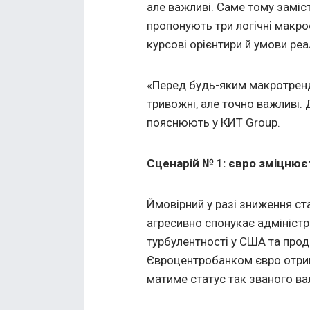
але важливі. Саме тому заміс
пропонують три логічні макрос
курсові орієнтири й умови реал
«Перед будь-яким макротренд
тривожні, але точно важливі. 
пояснюють у КИТ Group.
Сценарій № 1: євро зміцню
Ймовірний у разі зниження с
агресивно спонукає адміністр
турбулентності у США та про
Євроцентробанком євро отрим
матиме статус так званого ва