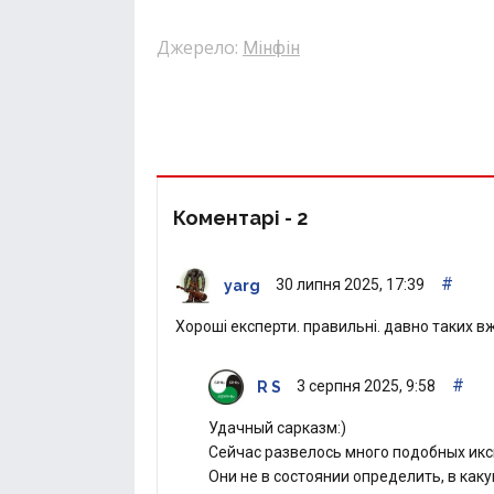
Джерело:
Мінфін
Коментарі -
2
#
30 липня 2025, 17:39
yarg
Хороші експерти. правильні. давно таких вж
#
3 серпня 2025, 9:58
R S
Удачный сарказм:)
Сейчас развелось много подобных икс
Они не в состоянии определить, в как