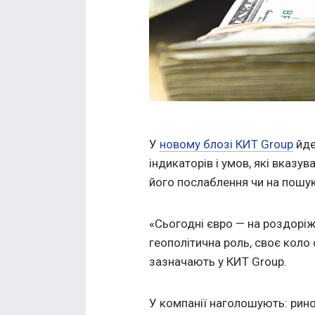
У
новому блозі КИТ Group
йде
індикаторів і умов, які вказ
його послаблення чи на пошу
«Сьогодні євро — на роздоріж
геополітична роль, своє коло 
зазначають у КИТ Group.
У компанії наголошують: рино