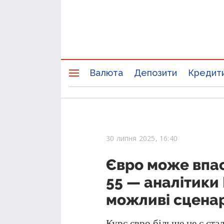
Валюта
Депозити
Кредит
30 липня 2025, 16:40
Євро може впаст
55 — аналітики
можливі сценар
Курс євро
більше не є ст