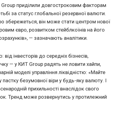
Т Group приділили довгостроковим факторам
тьбі за статус глобальної резервної валюти.
ро збережеться, він може стати центром нової
овим євро, розвитком стейблкоїнів на його
озрахунків», — зазначають аналітики.
 від інвесторів до середніх бізнесів,
ку — у КИТ Group радять не ловити хайпи,
арній моделі управління ліквідністю: «Майте
 у пастку безумовної віри у будь-яку валюту. І
 всенародній прихильності внаслідок свого
ток. Тренд може розвернутись у протилежний