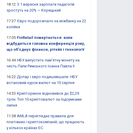
18:12
З 1 вересня зарплати педагогів
зростуть на 20% — Корецький
17:37
Євро подорожчало на міжбанку на 22
копійки
17:05
FinRetail повертається: коли
відбудеться головна конференція року,
що об’єднує фінанси, рітейл і технології
16:44
НБУ випустить пам'ятну монету на
честь Папи Римського Іоанна Павла II
16:22
Долар і євро подешевшали: НБУ
встановив курси валют на 10 серпня
14:33
Крипторинок відновився до $2,29
трлн: Топ-10 криптовалют за підсумками
липня
11:38
AMLA переглядає правила для
платіжних і криптокомпаній, що працюють
у кількох країнах ЄС