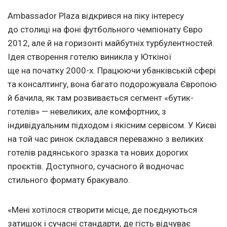
Ambassador Plaza відкрився на піку інтересу
до столиці на фоні футбольного чемпіонату Євро
2012, але й на горизонті майбутніх турбулентностей.
Ідея створення готелю виникла у Юткіної
ще на початку 2000-х. Працюючи убанківській сфері
та консалтингу, вона багато подорожувала Європою
й бачила, як там розвивається сегмент «бутик-
готелів» — невеликих, але комфортних, з
індивідуальним підходом і якісним сервісом. У Києві
на той час ринок складався переважно з великих
готелів радянського зразка та нових дорогих
проєктів. Доступного, сучасного й водночас
стильного формату бракувало.
«Мені хотілося створити місце, де поєднуються
затишок і сучасні стандарти, де гість відчуває