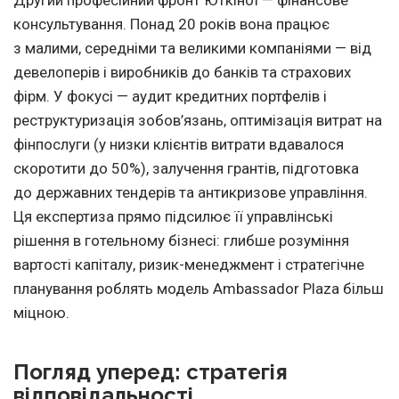
Другий професійний фронт Юткіної — фінансове
консультування. Понад 20 років вона працює
з малими, середніми та великими компаніями — від
девелоперів і виробників до банків та страхових
фірм. У фокусі — аудит кредитних портфелів і
реструктуризація зобов’язань, оптимізація витрат на
фінпослуги (у низки клієнтів витрати вдавалося
скоротити до 50%), залучення грантів, підготовка
до державних тендерів та антикризове управління.
Ця експертиза прямо підсилює її управлінські
рішення в готельному бізнесі: глибше розуміння
вартості капіталу, ризик-менеджмент і стратегічне
планування роблять модель Ambassador Plaza більш
міцною.
Погляд уперед: стратегія
відповідальності