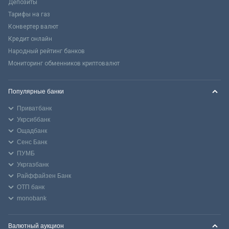
Депозиты
Тарифы на газ
Конвертер валют
Кредит онлайн
Народный рейтинг банков
Мониторинг обменников криптовалют
Популярные банки
Приватбанк
Укрсиббанк
Ощадбанк
Сенс Банк
ПУМБ
Укргазбанк
Райффайзен Банк
ОТП банк
monobank
Валютный аукцион