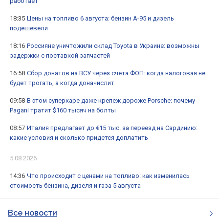
работает
18:35
Цены на топливо 6 августа: бензин А-95 и дизель
подешевели
18:16
Россияне уничтожили склад Toyota в Украине: возможны
задержки с поставкой запчастей
16:58
Сбор донатов на ВСУ через счета ФОП: когда налоговая не
будет трогать, а когда доначислит
09:58
В этом суперкаре даже крепеж дороже Porsche: почему
Pagani тратит $160 тысяч на болты
08:57
Италия предлагает до €15 тыс. за переезд на Сардинию:
какие условия и сколько придется доплатить
5.08.2026
14:36
Что происходит с ценами на топливо: как изменилась
стоимость бензина, дизеля и газа 5 августа
Все новости