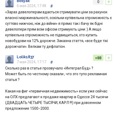
+
bosyak
0
6 мая 2024, 17:48
#
«Зараз девелоперам вдається стримувати ціни за рахунок
власної маржинальності, оскільки купівельна спроможність є
суттєво нижчою, ніж до війни» я прямо так і бачу як бідні
девелопери прям всім офісом стримують ціни :) А якщо
купівельна спроможність не підвищиться, хто купить
новобудови на 12% дорожче. Заказна стаття, «все буде тікі
дорожчати». Велкам ту дефлатіон.
+
Lolik1837
+88
7 мая 2024, 17:17
#
Сколько раз в статье прозвучало «Интеграл Буд» ?
Может быть по честному сказали , что это тупо рекламная
статья ?
Какая на фиг «первичная недвижимость» если уже сейчас
на ОЛХ предлагают к продаже квартир в Одессе 24 тысячи
(ДВАДЦАТЬ ЧЕТЫРЕ ТЫСЯЧИ, КАРЛ !!!) при довоенном
предложение 1500−2000.