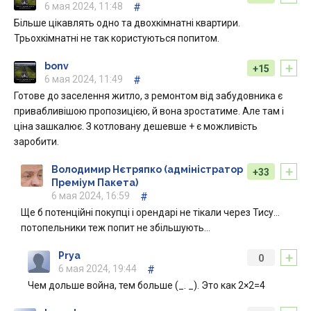
6 мая 2024, 11:48
#
Більше цікавлять одно та двохкімнатні квартири.
Трьохкімнатні не так користуються попитом.
+
bonv
+15
6 мая 2024, 11:49
#
Готове до заселення житло, з ремонтом від забудовника є
привабливішою пропозицією, й вона зростатиме. Але там і
ціна зашкалює. З котловану дешевше + є можливість
заробити.
+
Володимир Нєтряпко (адміністратор
+33
Преміум Пакета)
6 мая 2024, 16:59
#
Ще б потенційні покупці і орендарі не тікали через Тису…
потопельники теж попит не збільшують…
+
Prya
0
6 мая 2024, 19:44
#
Чем дольше война, тем больше (_. _). Это как 2×2=4