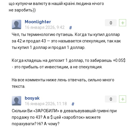
що купуючи валюту в нашій країні людина нічого
не заробить))
+
Moonlighter
0
16 января 2026, 9:42
#
Чел, ты терминологию путаешь. Когда ты купил доллар
за 42 и продал 43 — это называется спекуляция, так как
ты купил 1 доллар и продал 1 доллар.
Когда кладешь на депозит 1 доллар, то забираешь +0.05$
- это прибыль от инвестиции, а не спекуляция.
На все комменты ниже лень отвечать, сильно много
текста.
+
bosyak
0
16 января 2026, 11:18
#
Скільки Ви «ЗАРОБИЛИ» в девальвувавшій гривні при
продажу по 43? А в $ цей «заробіток» можете
порахувати? Ні? А чому?