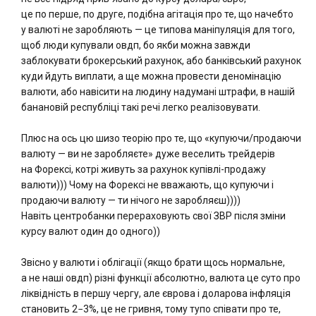
це по перше, по друге, подібна агітація про те, що начебто
у валюті не заробляють — це типова маніпуляція для того,
щоб люди купували овдп, бо якби можна завжди
заблокувати брокерський рахунок, або банківський рахунок
куди йдуть виплати, а ще можна провести деномінацію
валюти, або навісити на людину надумані штрафи, в нашій
банановій республіці такі речі легко реалізовувати.
Плюс на ось цю шизо теорію про те, що «купуючи/продаючи
валюту — ви не заробляєте» дуже веселить трейдерів
на Форексі, котрі живуть за рахунок купівлі-продажу
валюти))) Чому на Форексі не вважають, що купуючи і
продаючи валюту — ти нічого не заробляєш))))
Навіть центробанки перераховують свої ЗВР після зміни
курсу валют один до одного))
Звісно у валюти і облігації (якщо брати щось нормальне,
а не наші овдп) різні функції абсолютно, валюта це суто про
ліквідність в першу чергу, але єврова і доларова інфляція
становить 2−3%, це не гривня, тому тупо співати про те,