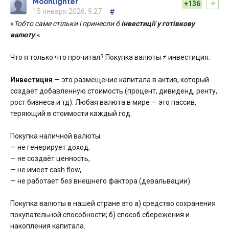
+
Moonlighter
+136
15 января 2026, 9:27
#
«
Тобто саме стільки і принесли б
інвестиції у готівкову
валюту
.
«
Что я только что прочитал? Покупка валюты ≠ инвестиция.
Инвестиция
— это размещение капитала в актив, который
создает добавленную стоимость (процент, дивиденд, ренту,
рост бизнеса и тд). Любая валюта в мире — это пассив,
теряющий в стоимости каждый год.
Покупка наличной валюты:
— не генерирует доход,
— не создаёт ценность,
— не имеет cash flow,
— не работает без внешнего фактора (девальвации).
Покупка валюты в нашей стране это а) средство сохранения
покупательной способности; б) способ сбережения и
накопления капитала.