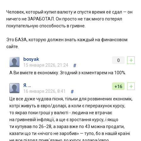
Человек, который купил валюту и спустя время её сдал — он
ничего не ЗАРАБОТАЛ. Он просто не так много потерял
покупательную способность в гривне.
Это БАЗА, которую должен знать каждый на финансовом
сайте.
+
bosyak
0
15 января 2026, 21:24
#
А Ви вмієте в економіку. Згодний з коментарем на 100%.
+
Я. ..
+16
16 января 2026, 8:41
#
Це все дуже чудова пісня, тільки для розвинених економік,
котрі живуть в євро/доларі, а коли є перерахунок курсу,
то якраз поки гроші у валюті - людина не втрачає
на гривневій інфляції, а ще є зростання курсу, і якщо
ти купував по 26−28, а зараз вже по 43 можна продати,
казати що ти «нічого не заробив» — тупо, бо в нашій країні
не все підряд прив`язано до курсу долара/євро,