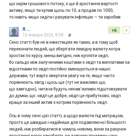
що окрім грошового потоку, є ще й зростання вартості
активу, якщо ти купив щось по 10, а продав по 1000,
то навіть якщо сидіти і рахувати інфляцію — ти заробив.
+
Я. ..
+6
16 января 2026, 8:58
#
Сенс статті був не в інвестиціях як таких, а в тому щоб
переконати людей, що зберігати ліквідну валюту котра
зростає по курсу, менш вигідно, ніж купляти овдп,
бо сальдо між залученими коштами з овдп та виплатами за
відсотками по овдп постійно зменшується в нашої
держави, тут варто звертати увагу на те, якщо часто
порівнюють овпд і щось ще (тут не важливо що,
що завгодно), читача будуть ненав`язливо підштовхувати
до думки, що: овдп це добре, овдп це прибутково, овдп
краще за інший актив з котрим порівнюють овдп.
Ось в чому сенс цієї статті, а щодо валюти під матрацом,
просто це швидше і надійніше для подавляючої більшості
людей, ніж розбиратися в чомусь новому, вони за рахунок
зростання курсу зароблять на довгому проміжку часу,