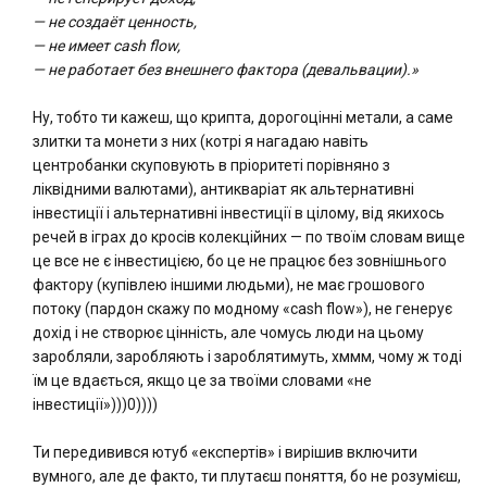
— не создаёт ценность,
— не имеет cash flow,
— не работает без внешнего фактора (девальвации).»
Ну, тобто ти кажеш, що крипта, дорогоцінні метали, а саме
злитки та монети з них (котрі я нагадаю навіть
центробанки скуповують в пріоритеті порівняно з
ліквідними валютами), антикваріат як альтернативні
інвестиції і альтернативні інвестиції в цілому, від якихось
речей в іграх до кросів колекційних — по твоїм словам вище
це все не є інвестицією, бо це не працює без зовнішнього
фактору (купівлею іншими людьми), не має грошового
потоку (пардон скажу по модному «cash flow»), не генерує
дохід і не створює цінність, але чомусь люди на цьому
заробляли, заробляють і зароблятимуть, хммм, чому ж тоді
їм це вдається, якщо це за твоїми словами «не
інвестиції»)))0))))
Ти передивився ютуб «експертів» і вирішив включити
вумного, але де факто, ти плутаєш поняття, бо не розумієш,