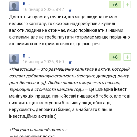
+
Я. ..
+6
16 января 2026, 8:42
#
Достатньо просто уточнити, що якщо людина не має
великого капіталу, то якихось надприбутків з купівлі
валюти людина не отримає, якщо порівнювати з іншими
активами, але не треба плутати «отримає менше порівняно
з іншими» із «не отримає нічого», це різні речі.
+
Я. ..
+6
16 января 2026, 8:50
#
«Инвестиция — это размещение капитала в актив, который
создает добавленную стоимость (процент, дивиденд, ренту,
рост бизнеса и тд). Любая валюта в мире — это пассив,
теряющий в стоимости каждый год.»
— це шикарна інвест
маніпуляція, правда, пан кійосакі пишався б тобою, але тоді
виходить що інвестували б тільки у акції, облігації,
нерухомість, депозити і бізнес, а є набагато більше
інвестиційних активів :)
«Покупка наличной валюты:
— не генерирует доход,