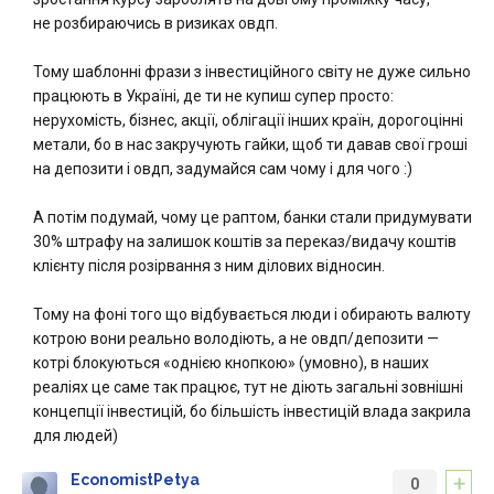
не розбираючись в ризиках овдп.
Тому шаблонні фрази з інвестиційного світу не дуже сильно
працюють в Україні, де ти не купиш супер просто:
нерухомість, бізнес, акції, облігації інших країн, дорогоцінні
метали, бо в нас закручують гайки, щоб ти давав свої гроші
на депозити і овдп, задумайся сам чому і для чого :)
А потім подумай, чому це раптом, банки стали придумувати
30% штрафу на залишок коштів за переказ/видачу коштів
клієнту після розірвання з ним ділових відносин.
Тому на фоні того що відбувається люди і обирають валюту
котрою вони реально володіють, а не овдп/депозити —
котрі блокуються «однією кнопкою» (умовно), в наших
реаліях це саме так працює, тут не діють загальні зовнішні
концепції інвестицій, бо більшість інвестицій влада закрила
для людей)
+
EconomistPetya
0