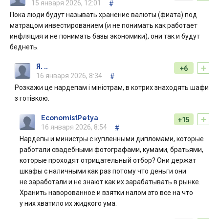
15 января 2026, 12:01
#
Пока люди будут называть хранение валюты (фиата) под
матрацом инвестированием (и не понимать как работает
инфляция и не понимать базы экономики), они так и будут
беднеть.
+
Я. ..
+6
16 января 2026, 8:34
#
Розкажи це нардепам і міністрам, в котрих знаходять шафи
з готівкою.
+
EconomistPetya
+15
16 января 2026, 8:54
#
Нардепы и министры с купленными дипломами, которые
работали свадебными фотографами, кумами, братьями,
которые проходят отрицательный отбор? Они держат
шкафы с наличными как раз потому что деньги они
не заработали и не знают как их зарабатывать в рынке.
Хранить наворованное и взятки налом это все на что
у них хватило их жидкого ума.