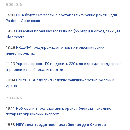
8.08.2026
15:08
США будут ежемесячно поставлять Украине ракеты для
Patriot — Зеленский
14:23
Северная Корея заработала до $22 млрд в обход санкций —
Bloomberg
13:28
НКЦБФР предупреждает о новых мошеннических
инвестпроектах
11:39
Украина просит ЕС выделить 220 млн евро для поддержки
аграриев из-за блокады портов
10:04
Сенат США одобрил «адские санкции» против россии и
Ирана
7.08.2026
19:11
НБУ оценил последствия морской блокады: сколько
потеряет украинский экспорт
18:33
НБУ ввел кредитные послабления для бизнеса