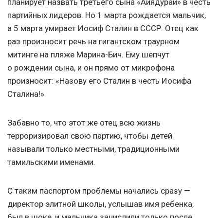
планирует назвать третьего сына «Айядурай» в честь
партийных лидеров. Но 1 марта рождается мальчик,
а 5 марта умирает Иосиф Сталин в СССР. Отец как
раз произносит речь на гигантском траурном
митинге на пляже Марина-Бич. Ему шепчут
о рождении сына, и он прямо от микрофона
произносит: «Назову его Сталин в честь Иосифа
Сталина!»
Забавно то, что этот же отец всю жизнь
терроризировал свою партию, чтобы детей
называли только местными, традиционными
тамильскими именами.
С таким паспортом проблемы начались сразу —
директор элитной школы, услышав имя ребенка,
был в шоке, и мальчика зачислили только после