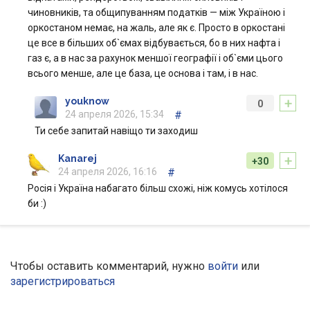
чиновників, та общипуванням податків — між Україною і
оркостаном немає, на жаль, але як є. Просто в оркостані
це все в більших об`ємах відбувається, бо в них нафта і
газ є, а в нас за рахунок меншої географії і об`єми цього
всього менше, але це база, це основа і там, і в нас.
+
youknow
0
24 апреля 2026, 15:34
#
Ти себе запитай навіщо ти заходиш
+
Kanarej
+30
24 апреля 2026, 16:16
#
Росія і Україна набагато більш схожі, ніж комусь хотілося
би :)
Чтобы оставить комментарий, нужно
войти
или
зарегистрироваться