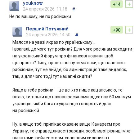
+
youknow
+14
24 апреля 2026, 11:18
#
Не по вашому, не по російськи
+
Перший Потужний
+90
24 апреля 2026, 14:50
#
Малося на увазі якраз по українському…
І взагалі, до чого тут росіяни? Для чого росіянам заходити
на український форум про фінансові новини, щоб
що просто? Типу, просто погнути матюки, що властиво
рабсіянам, тут не вийде, бо адміністрація таке видаляє,
так, а для чого тоді тут кацапні сидіти?
Якщо в тебе росіяни — це всі хто пише кацапською, то
вітаю, ти тільки що назвав росіянами відсотків 60 мінімум
українців, якби багато українців говорять й досі
на російській.
Ну, а якщо тобі припікає сказане вище Канареєм про
Україну, то справедливості заради, особливої різниці між
відкатами, рейдерством, свавіллям силовиків і