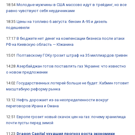
18:54
Молодые мужчины в США массово идут в трейдинг, но все
равно чувствуют себя неудачниками
18:35
Цены на топливо 6 августа: бензин А-95 и дизель
подешевели
17:17
В бюджете нет денег на компенсации бизнеса после атаки
РФ на Киевскую область — Южанина
15:01
Полтавскому ГОКу грозит штраф на 35 миллиардов гривен
14:28
Азербайджан готов поставлять газ Украине: что известно
о новом предложении
14:02
Государственных лотерей больше не будет: Кабмин готовит
масштабную реформу рынка
13:12
Нефть дорожает из-за неопределенности вокруг
переговоров Ирана и Омана
12:51
Европе грозит новый скачок цен на газ: почему хранилища
почти пусты перед зимой
11:23
Dragon Capital ухудшил прогноз роста экономики