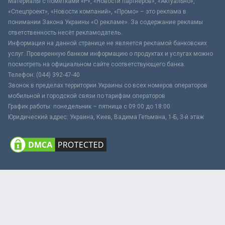
Материалы с пометками «Р», «Новости партнёров», «Актуально»,
«Спецпроект», «Новости компаний», «Промо» – это реклама в
понимании Закона Украины «О рекламе». За содержание рекламы
ответственность несёт рекламодатель.
Информация на данной странице не является рекламой банковских
услуг. Проверенную банком информацию о продуктах и услугах можно
посмотреть на официальном сайте соответствующего банка.
Телефон: (044) 392-47-40
Звонок в пределах территории Украины со всех номеров операторов
мобильной и городской связи по тарифам операторов
График работы: понедельник – пятница с 09:00 до 18:00
Юридический адрес: Украина, Киев, Вадима Гетьмана, 1-Б, 3-й этаж