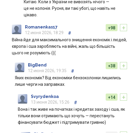
Китаю. Коли з України не вивозять нічого —
це не колонія. Русня, ви такі убогі, що навіть не
цікаво.
+
Romanenkas17
+98
12 июня 2026, 18:29
#
Війна йде для максимального знищення економік і людей,
європа і сша заробляють на війні, жаль що більшість
цього не розуміють (((
+
BigBend
+38
12 июня 2026, 19:35
#
Яких економік? Від економіки бензоколонки лишились
лише черги на заправках.
+
Svyrydenkoa
+14
13 июня 2026, 15:26
#
Вона і так живе на початках і кредитах заходу і сша, як
тільки вони отримають що хочуть — перестануть
фінансувати бюджет і підтримувати гривню)