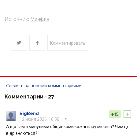
Источник:
Минфин
Комментировать
Следить за новыми комментариями
Комментарии -
27
+
BigBend
+15
12 июня 2026, 16:50
#
А що там з минулими обіцянками кожні пару місяців? Чим ці
відрізняються?