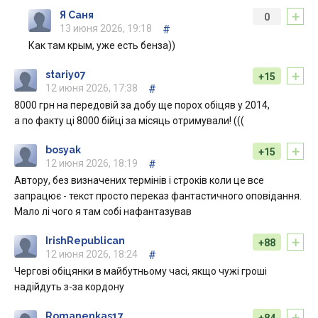
+
Я Саня
0
13 июня 2026, 19:18
#
Как там крым, уже есть бенза))
+
stariy07
+15
12 июня 2026, 17:38
#
8000 грн на передовій за добу ще порох обіцяв у 2014,
а по факту ці 8000 бійці за місяць отримували! (((
+
bosyak
+15
12 июня 2026, 18:19
#
Автору, без визначених термінів і строків коли це все
запрацює - текст просто переказ фантастичного оповідання.
Мало лі чого я там собі нафантазував
+
IrishRepublican
+88
12 июня 2026, 18:24
#
Чергові обіцянки в майбутньому часі, якщо чужі гроші
надійдуть з-за кордону
+
Romanenkas17
+84