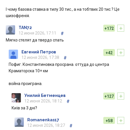
І чому базова ставка в тилу 30 тис., а на тобтвих 20 тис.? Це
шизофренія.
+
TAN72
+172
12 июня 2026, 17:11
#
Мягко стелят да твердо спать
+
Евгений Петров
+42
12 июня 2026, 17:38
#
Пофиг. Константиновка просрана. оттуда до центра
Краматорска 10+ км
война проиграна.
+
Унилий Бетменцев
+127
12 июня 2026, 18:12
#
Київ за 3 дні?
+
Romanenkas17
+58
12 июня 2026, 18:27
#