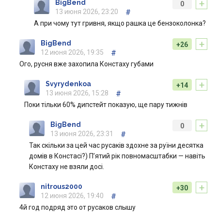
+
BigBend
0
13 июня 2026, 23:20
#
А при чому тут гривня, якщо рашка це бензоколонка?
+
BigBend
+26
12 июня 2026, 19:35
#
Ого, русня вже захопила Констаху губами
+
Svyrydenkoa
+14
13 июня 2026, 15:28
#
Поки тільки 60% дипстейт показую, ще пару тижнів
+
BigBend
0
13 июня 2026, 23:31
#
Так скільки за цей час русаків здохне за руїни десятка
домів в Констасі?) П’ятий рік повномасштабки — навіть
Констаху не взяли досі.
+
nitrous2000
+30
12 июня 2026, 19:40
#
4й год подряд это от русаков слышу