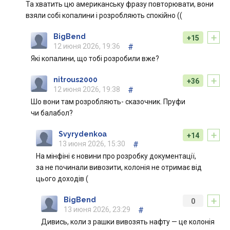
Та хватить цю американську фразу повторювати, вони
взяли собі копалини і розробляють спокійно ((
+
BigBend
+15
12 июня 2026, 19:36
#
Які копалини, що тобі розробили вже?
+
nitrous2000
+36
12 июня 2026, 19:38
#
Шо вони там розробляють- сказочник. Пруфи
чи балабол?
+
Svyrydenkoa
+14
13 июня 2026, 15:30
#
На мінфіні є новини про розробку документації,
за не починали вивозити, колонія не отримає від
цього доходів (
+
BigBend
0
13 июня 2026, 23:29
#
Дивись, коли з рашки вивозять нафту — це колонія