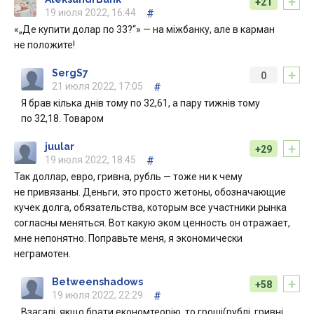
+
+21
19 июля 2022, 16:44
#
«„Де купити долар по 33?“» — на міжбанку, але в карман
не положите!
+
SergS7
0
21 июля 2022, 17:05
#
Я брав кілька днів тому по 32,61, а пару тижнів тому
по 32,18. Товаром
+
juular
+29
19 июля 2022, 18:45
#
Так доллар, евро, гривна, рубль — тоже ни к чему
не привязаны. Деньги, это просто жетоны, обозначающие
кучек долга, обязательства, которым все участники рынка
согласны меняться. Вот какую эком ценность он отражает,
мне непонятно. Поправьте меня, я экономически
неграмотен.
+
Betweenshadows
+58
19 июля 2022, 22:29
#
Взагалі, якщо брати економтеорію, то гроші(рублі, гривні,