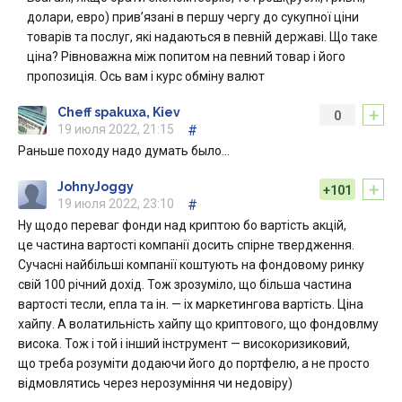
долари, евро) прив’язані в першу чергу до сукупної ціни
товарів та послуг, які надаються в певній державі. Що таке
ціна? Рівноважна між попитом на певний товар і його
пропозиція. Ось вам і курс обміну валют
+
Cheff spakuxa, Kiev
0
19 июля 2022, 21:15
#
Раньше походу надо думать было…
+
JohnyJoggy
+101
19 июля 2022, 23:10
#
Ну щодо переваг фонди над криптою бо вартість акцій,
це частина вартості компанії досить спірне твердження.
Сучасні найбільші компанії коштують на фондовому ринку
свій 100 річний дохід. Тож зрозуміло, що більша частина
вартості тесли, епла та ін. — іх маркетингова вартість. Ціна
хайпу. А волатильність хайпу що криптового, що фондовлму
висока. Тож і той і інший інструмент — високоризиковий,
що треба розуміти додаючи його до портфелю, а не просто
відмовлятись через нерозуміння чи недовіру)