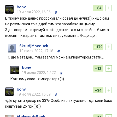
+
bonv
+64
19 июля 2022, 16:06
#
Біткоїну вже давно пророкували обвал до нуля:))) Якщо сам
не розумієшся то віддай тим хто заробляє на цьому.
З договором. І отримуй свої відсотки та спи спокійно. Є мета-
всесвіт як варіант. Там теж є нерухомість… Якщо що…
+
SkrudjMacduck
+179
19 июля 2022, 17:18
#
Є ще метадон… там взагалі можна імператором стати…
+
bonv
+13
19 июля 2022, 17:22
#
Кожному своє - «імператор»:)))
+
bonv
+34
19 июля 2022, 16:09
#
«Де купити долар по 33?» Особливо актуально тоді коли бакс
коштував 26 грн:)))))
AleksandrBank