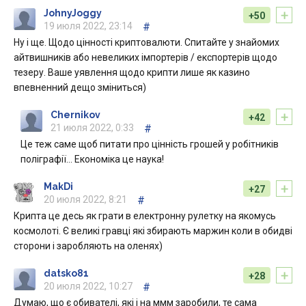
+
JohnyJoggy
+50
19 июля 2022, 23:14
#
Ну і ще. Щодо цінності криптовалюти. Спитайте у знайомих
айтвишників або невеликих імпортерів / експортерів щодо
тезеру. Ваше уявлення щодо крипти лише як казино
впевненний дещо зміниться)
+
Chernikov
+42
21 июля 2022, 0:33
#
Це теж саме щоб питати про цінність грошей у робітників
поліграфії… Економіка це наука!
+
MakDi
+27
20 июля 2022, 8:21
#
Крипта це десь як грати в електронну рулетку на якомусь
космолоті. Є великі гравці які збирають маржин коли в обидві
сторони і заробляють на оленях)
+
datsko81
+28
20 июля 2022, 10:27
#
Думаю, що є обивателі, які і на ммм заробили, те сама