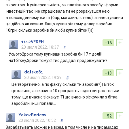
з криптою. Її універсальність, як платіжного засобу і форми
інвестицій так і не спрацювала ти не розрахуєшся нею
в повсякденному житті (бар, магазин, готель), а інвестування
це дійсно як казино. Якщо купив рік тому долар заробив
10грн, скільки заробив би як би купив біток?)))
+
1112VFRFH
+16
20 июля 2022, 18:37
#
Усього2роки тому купивши заробив би 17 т дол!!!
на1бткну,3роки тому21тис дол,далі продовжувати?
+
datsko81
+13
20 июля 2022, 19:39
#
Це теоретично, а по факту скільки ти заробив?)) Біток
це казино, а в казино 10 програють і один виграє і тільки
тому, що вчасно зіскакує. Ті що вчасно зіскочили з бітка
заробили, інші попали…
+
YakovBoricov
+52
20 июля 2022, 10:52
#
Зарабатывать можно на всем, в том числе и на пирамидах