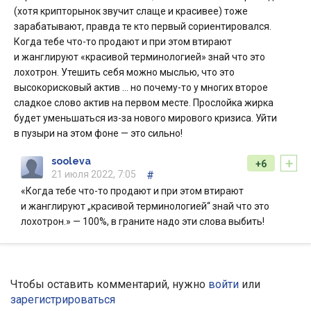
(хотя крипторынок звучит слаще и красивее) тоже
зарабатывают, правда те кто первый сориентировался.
Когда тебе что-то продают и при этом втирают
и жанглируют «красивой терминологией» знай что это
лохотрон. Утешить себя можно мыслью, что это
высокорисковый актив … но почему-то у многих второе
сладкое слово актив на первом месте. Прослойка жирка
будет уменьшаться из-за нового мирового кризиса. Уйти
в пузыри на этом фоне — это сильно!
+
sooleva
+6
21 июля 2022, 7:05
#
«Когда тебе что-то продают и при этом втирают
и жанглируют „красивой терминологией“ знай что это
лохотрон.» — 100%, в граните надо эти слова выбить!
Чтобы оставить комментарий, нужно
войти
или
зарегистрироваться