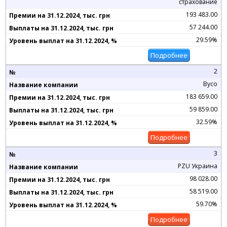
страхование
193 483.00
57 244.00
29.59%
Подробнее
2
Вусо
183 659.00
59 859.00
32.59%
Подробнее
3
PZU Украина
98 028.00
58 519.00
59.70%
Подробнее