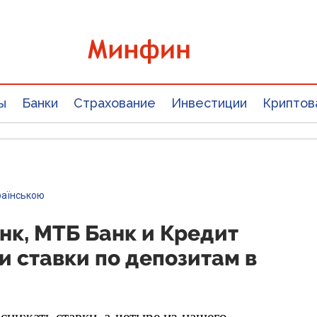
ы
Банки
Страхование
Инвестиции
Криптов
раїнською
к, МТБ Банк и Кредит
 ставки по депозитам в
снижать ставки, а четыре из нашего