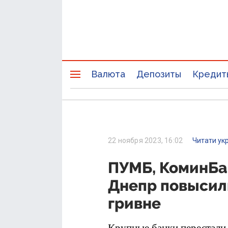
Валюта
Депозиты
Кредит
22 ноября 2023, 16:02
Читати ук
ПУМБ, КоминБан
Днепр повысили
гривне
Крупные банки перестали 