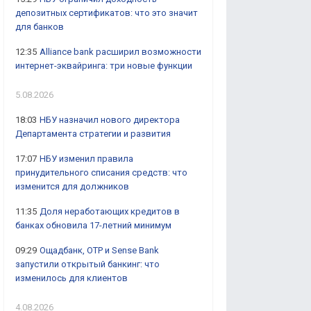
депозитных сертификатов: что это значит
для банков
12:35
Alliance bank расширил возможности
интернет-эквайринга: три новые функции
5.08.2026
18:03
НБУ назначил нового директора
Департамента стратегии и развития
17:07
НБУ изменил правила
принудительного списания средств: что
изменится для должников
11:35
Доля неработающих кредитов в
банках обновила 17-летний минимум
09:29
Ощадбанк, OTP и Sense Bank
запустили открытый банкинг: что
изменилось для клиентов
4.08.2026