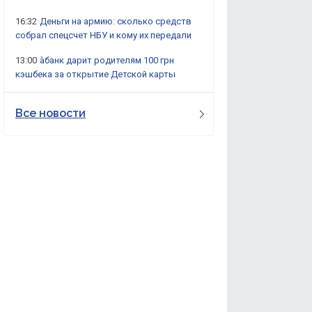
16:32
Деньги на армию: сколько средств
собрал спецсчет НБУ и кому их передали
13:00
àбанк дарит родителям 100 грн
кэшбека за открытие Детской карты
Все новости