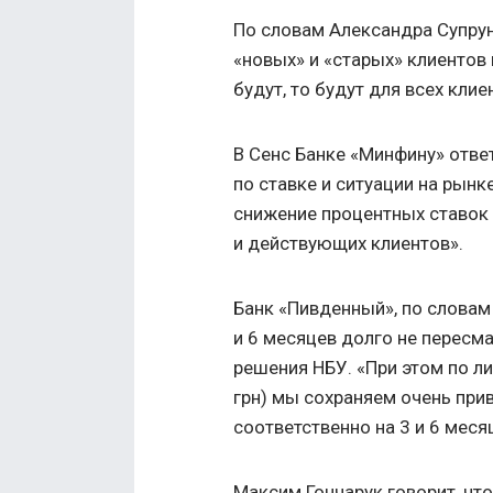
По словам Александра Супрун
«новых» и «старых» клиентов 
будут, то будут для всех клие
В Сенс Банке «Минфину» ответ
по ставке и ситуации на рынк
снижение процентных ставок
и действующих клиентов».
Банк «Пивденный», по словам
и 6 месяцев долго не пересма
решения НБУ. «При этом по л
грн) мы сохраняем очень при
соответственно на 3 и 6 месяц
Максим Гончарук говорит, чт