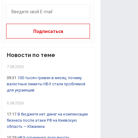
Новости по теме
7.08.2026
09:31
100 тысяч гривен в месяц: почему
валютные лимиты НБУ стали проблемой
для украинцев
6.08.2026
17:17
В бюджете нет денег на компенсации
бизнеса после атаки РФ на Киевскую
область — Южанина
15:29
НБУ ограничил доходность