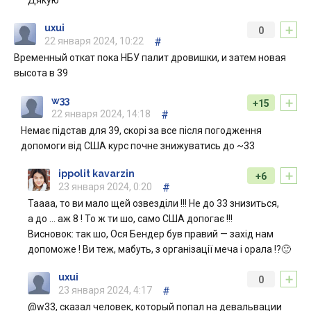
+
uxui
0
22 января 2024, 10:22
#
Временный откат пока НБУ палит дровишки, и затем новая
высота в 39
+
w33
+15
22 января 2024, 14:18
#
Немає підстав для 39, скорі за все після погодження
допомоги від США курс почне знижуватись до ~33
+
ippolit kavarzin
+6
23 января 2024, 0:20
#
Таааа, то ви мало щей озвезділи !!! Не до 33 знизиться,
а до … аж 8 ! То ж ти шо, само США допогає !!!
Висновок: так шо, Ося Бендер був правий — захід нам
допоможе ! Ви теж, мабуть, з організації меча і орала !?🙂
+
uxui
0
23 января 2024, 4:17
#
@w33, сказал человек, который попал на девальвации