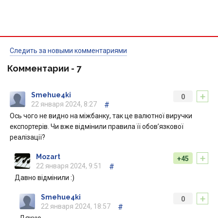
Следить за новыми комментариями
Комментарии -
7
+
Smehue4ki
0
22 января 2024, 8:27
#
Ось чого не видно на міжбанку, так це валютної виручки
експортерів. Чи вже відмінили правила її обовʼязкової
реалізації?
+
Mozart
+45
22 января 2024, 9:51
#
Давно відмінили :)
+
Smehue4ki
0
22 января 2024, 18:57
#
Дякую