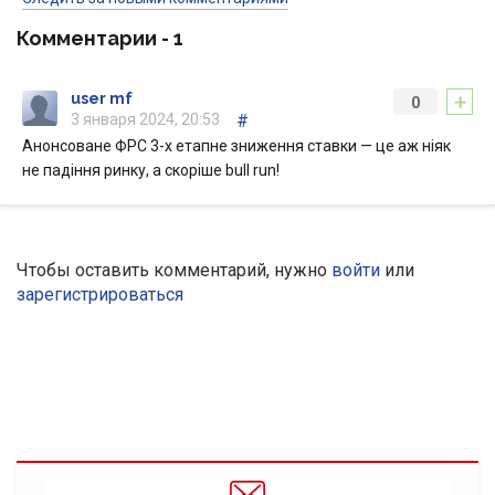
Комментарии -
1
+
user mf
0
3 января 2024, 20:53
#
Анонсоване ФРС 3-х етапне зниження ставки — це аж ніяк
не падіння ринку, а скоріше bull run!
Чтобы оставить комментарий, нужно
войти
или
зарегистрироваться