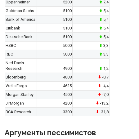
Oppenheimer
5200
7,4
Goldman Sachs
5100
5,4
Bank of America
5100
5,4
Citibank
5100
5,4
Deutsche Bank
5100
5,4
HSBC
5000
3,3
RBC
5000
3,3
Ned Davis
Research
4900
1,2
Bloomberg
4808
-0,7
Wells Fargo
4625
-4,4
Morgan Stanley
4500
-7,0
JPMorgan
4200
-13,2
BCA Research
3300
-31,8
Аргументы пессимистов