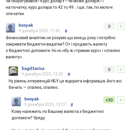
чи скорегувався? Курс доларУ? Чи може доларА? І
на початку, курс долара то 42 то 49… і ще, так, по мєлочі
опечатки.
+
bosyak
0
9 декабря 2025, 11:45
#
Фінансовий аналітик не розуміє що кінець року і потрібно
закривати бюджетні видатки? От і продають валюту
з бюджетної допомоги. Но ні, нбу ж «тримає курс» і «спалює
валюту».
+
Sagittarius
0
9 декабря 2025, 12:30
#
Ну рівень інтервенцій НБУ це відкрита інформація, його всі
бачать — спалює, спалює…
+
bosyak
+30
9 декабря 2025, 13:27
#
Кому належить по Вашому валюта з бюджетної
допомоги? Уряду.