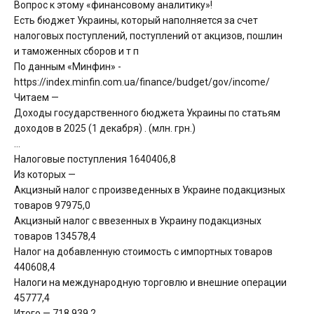
Вопрос к этому «финансовому аналитику»!
Есть бюджет Украины, который наполняется за счет
налоговых поступлений, поступлений от акцизов, пошлин
и таможенных сборов и т п
По данным «Минфин» -
https://index.minfin.com.ua/finance/budget/gov/income/
Читаем —
Доходы государственного бюджета Украины по статьям
доходов в 2025 (1 декабря) . (млн. грн.)
…
Налоговые поступления 1640406,8
Из которых —
Акцизный налог с произведенных в Украине подакцизных
товаров 97975,0
Акцизный налог с ввезенных в Украину подакцизных
товаров 134578,4
Налог на добавленную стоимость с импортных товаров
440608,4
Налоги на международную торговлю и внешние операции
45777,4
Итого — 718 939,2