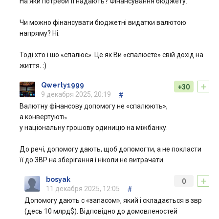
На яки потреби її надають? Фінансування бюджету.
Чи можно фінансувати бюджетні видатки валютою
напряму? Ні.
Тоді хто і шо «спалює». Це як Ви «спалюєте» свій дохід на
життя. :)
+
Qwerty1999
+30
9 декабря 2025, 20:19
#
Валютну фінансову допомогу не «спалюють»,
а конвертують
у національну грошову одиницю на міжбанку.
До речі, допомогу дають, щоб допомогти, а не покласти
її до ЗВР на зберігання і ніколи не витрачати.
+
bosyak
0
11 декабря 2025, 12:05
#
Допомогу дають с «запасом», який і складається в звр
(десь 10 млрд$). Відповідно до домовленостей