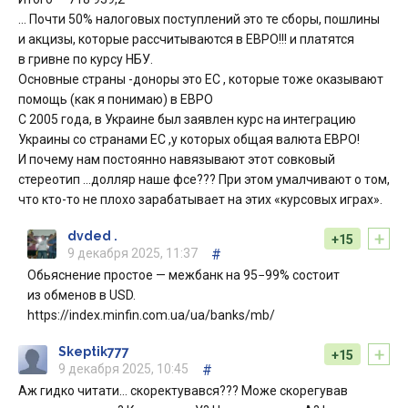
… Почти 50% налоговых поступлений это те сборы, пошлины
и акцизы, которые рассчитываются в ЕВРО!!! и платятся
в гривне по курсу НБУ.
Основные страны -доноры это ЕС , которые тоже оказывают
помощь (как я понимаю) в ЕВРО
С 2005 года, в Украине был заявлен курс на интеграцию
Украины со странами ЕС ,у которых общая валюта ЕВРО!
И почему нам постоянно навязывают этот совковый
стереотип …долляр наше фсе??? При этом умалчивают о том,
что кто-то не плохо зарабатывает на этих «курсовых играх».
+
dvded .
+15
9 декабря 2025, 11:37
#
Обьяснение простое — межбанк на 95−99% состоит
из обменов в USD.
https://index.minfin.com.ua/ua/banks/mb/
+
Skeptik777
+15
9 декабря 2025, 10:45
#
Аж гидко читати… скоректувався??? Може скорегував