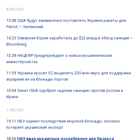
8.08.2026
15:08
США будут ежемесячно поставлять Украине ракеты для
Patriot — Зеленский
14:23
Северная Корея заработала до $22 млрд в обход санкций —
Bloomberg
13:28
НКЦБФР предупреждает о новых мошеннических
инвестпроектах
11:39
Украина просит ЕС выделить 220 млн евро для поддержки
аграриев из-за блокады портов
10:04
Сенат США одобрил «адские санкции» против россии и
Ирана
7.08.2026
19:11
НБУ оценил последствия морской блокады: сколько
потеряет украинский экспорт
18:33
НБУ ввел кредитные послабления для бизнеса