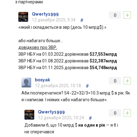
з партнерами.
+
Qwerty1999
0
12 декабря 2025, 9:34
#
«який і складається в звр (десь 10 млрд$).»
або набагато більше…
довідково про ЗВР.
ЗВР НБУ на 01.03.2022 дорівнював
$27,553млрд
ЗВР НБУ на 01.08.2022 дорівнював
$22,387млрд
ЗВР НБУ на 01.11.2025 дорівнював
$54,748млрд
+
bosyak
0
12 декабря 2025, 10:18
#
Аби посперечатися? 54−22=32/3=10.3 млрд $ в рік. Як
я і написав. І ніяких «або набагато більше».
+
Qwerty1999
0
12 декабря 2025, 10:24
#
Добавили б, що 10 млрд $
на один в рік
— я б і
не сперечався