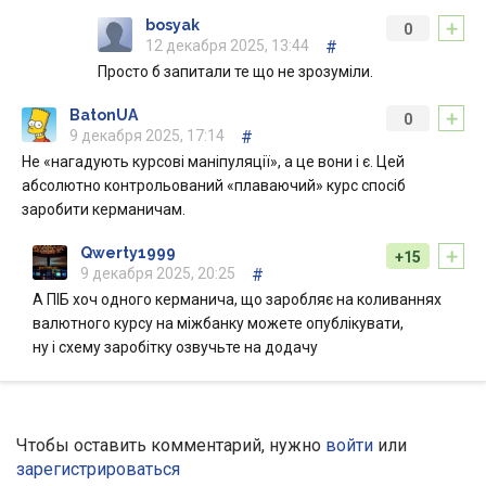
+
bosyak
0
12 декабря 2025, 13:44
#
Просто б запитали те що не зрозуміли.
+
BatonUA
0
9 декабря 2025, 17:14
#
Не «нагадують курсові маніпуляції», а це вони і є. Цей
абсолютно контрольований «плаваючий» курс спосіб
заробити керманичам.
+
Qwerty1999
+15
9 декабря 2025, 20:25
#
А ПІБ хоч одного керманича, що заробляє на коливаннях
валютного курсу на міжбанку можете опублікувати,
ну і схему заробітку озвучьте на додачу
Чтобы оставить комментарий, нужно
войти
или
зарегистрироваться