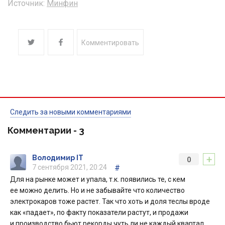
Источник:
Минфин
Комментировать
Следить за новыми комментариями
Комментарии -
3
+
Володимир ІТ
0
7 сентября 2021, 20:24
#
Для на рынке может и упала, т.к. появились те, с кем
ее можно делить. Но и не забывайте что количество
электрокаров тоже растет. Так что хоть и доля теслы вроде
как «падает», по факту показатели растут, и продажи
и производство бьют рекорды чуть ли не каждый квартал.