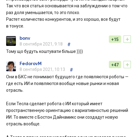
Так что вся статья основывается на заблуждении о том что
раз доля уменьшается, то это плохо.
Растет количество конкурентов, и это хорошо, все будут
в тонусе.
+
bonv
+15
8 сентября 2021, 9:18
#
Тому що будуть коштувати більше:))))
+
FedorovM
+47
8 сентября 2021, 10:13
#
Они в БКС не понимают будущего где появляются роботы —
где есть ИИ и появляются вообще новые рынки и новая
отрасль.
Если Тесла сделает робота с ИИ который имеет
пространственную ориентацию с вариативностью решений
ИИ. То вместе с Бостон Дайнамикс они создадут новую
отрасль вообще.