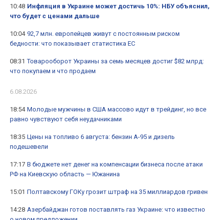
10:48
Инфляция в Украине может достичь 10%: НБУ объяснил,
что будет с ценами дальше
10:04
92,7 млн. европейцев живут с постоянным риском
бедности: что показывает статистика ЕС
08:31
Товарооборот Украины за семь месяцев достиг $82 млрд:
что покупаем и что продаем
6.08.2026
18:54
Молодые мужчины в США массово идут в трейдинг, но все
равно чувствуют себя неудачниками
18:35
Цены на топливо 6 августа: бензин А-95 и дизель
подешевели
17:17
В бюджете нет денег на компенсации бизнеса после атаки
РФ на Киевскую область — Южанина
15:01
Полтавскому ГОКу грозит штраф на 35 миллиардов гривен
14:28
Азербайджан готов поставлять газ Украине: что известно
о новом предложении