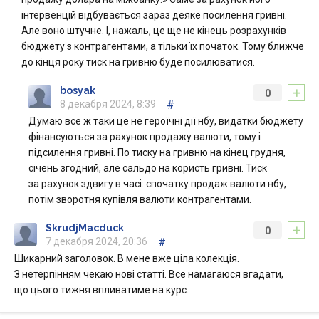
інтервенцій відбувається зараз деяке посилення гривні.
Але воно штучне. І, нажаль, це ще не кінець розрахунків
бюджету з контрагентами, а тільки їх початок. Тому ближче
до кінця року тиск на гривню буде посилюватися.
+
bosyak
0
8 декабря 2024, 8:39
#
Думаю все ж таки це не героїчні дії нбу, видатки бюджету
фінансуються за рахунок продажу валюти, тому і
підсилення гривні. По тиску на гривню на кінец грудня,
січень згодний, але сальдо на користь гривні. Тиск
за рахунок здвигу в часі: спочатку продаж валюти нбу,
потім зворотня купівля валюти контрагентами.
+
SkrudjMacduck
0
7 декабря 2024, 20:36
#
Шикарний заголовок. В мене вже ціла колекція.
З нетерпінням чекаю нові статті. Все намагаюся вгадати,
що цього тижня впливатиме на курс.