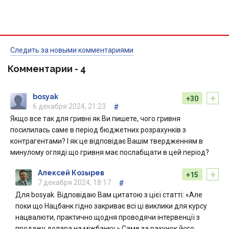
Следить за новыми комментариями
Комментарии -
4
+
bosyak
+30
6 декабря 2024, 21:23
#
Якщо все так для гривні як Ви пишете, чого гривня
посилилась саме в період бюджетних розрахунків з
контрагентами? І як це відповідає Вашім твердженням в
минулому огляді що гривня має послабщати в цей період?
+
Алексей Козырев
+15
7 декабря 2024, 18:17
#
Для bosyak. Відповідаю Вам цитатою з цієї статті: «Але
поки що Нацбанк гідно закриває всі ці виклики для курсу
нацвалюти, практично щодня проводячи інтервенції з
продажу долара на міжбанку.» Саме за рахунок його