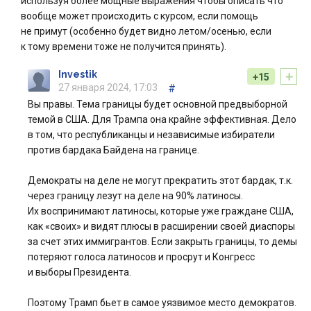
используя более мощные выражения чтобы описать что
вообще может происходить с курсом, если помощь
не примут (особенно будет видно летом/осенью, если
к тому времени тоже не получится принять).
+
Investik
+15
27 января 2024, 17:03
#
Вы правы. Тема границы будет основной предвыборной
темой в США. Для Трампа она крайне эффективная. Дело
в том, что республиканцы и независимые избиратели
против бардака Байдена на границе.
Демократы на деле не могут прекратить этот бардак, т.к.
через границу лезут на деле на 90% латиносы.
Их воспринимают латиносы, которые уже граждане США,
как «своих» и видят плюсы в расширении своей диаспоры
за счет этих иммигрантов. Если закрыть границы, то демы
потеряют голоса латиносов и просрут и Конгресс
и выборы Президента.
Поэтому Трамп бьет в самое уязвимое место демократов.