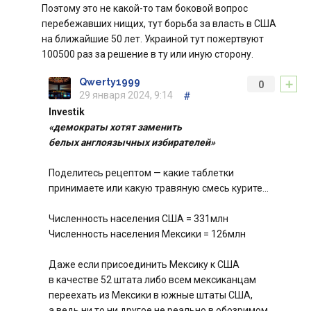
Поэтому это не какой-то там боковой вопрос
перебежавших нищих, тут борьба за власть в США
на ближайшие 50 лет. Украиной тут пожертвуют
100500 раз за решение в ту или иную сторону.
+
Qwerty1999
0
29 января 2024, 9:14
#
Investik
«демократы хотят заменить
белых англоязычных избирателей»
Поделитесь рецептом — какие таблетки
принимаете или какую травяную смесь курите…
Численность населения США = 331млн
Численность населения Мексики = 126млн
Даже если присоединить Мексику к США
в качестве 52 штата либо всем мексиканцам
переехать из Мексики в южные штаты США,
а ведь ни то ни другое не реально в обозримом