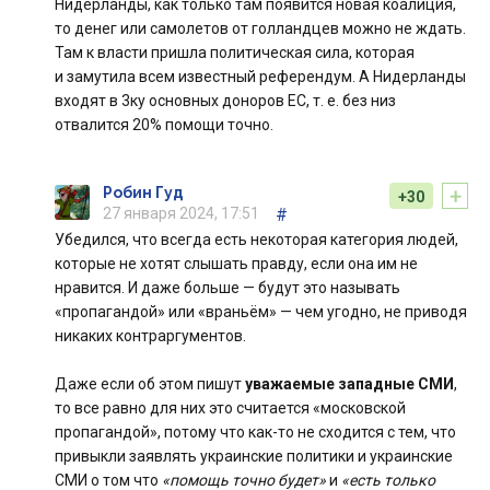
Нидерланды, как только там появится новая коалиция,
то денег или самолетов от голландцев можно не ждать.
Там к власти пришла политическая сила, которая
и замутила всем известный референдум. А Нидерланды
входят в 3ку основных доноров ЕС, т. е. без низ
отвалится 20% помощи точно.
+
Робин Гуд
+30
27 января 2024, 17:51
#
Убедился, что всегда есть некоторая категория людей,
которые не хотят слышать правду, если она им не
нравится. И даже больше — будут это называть
«пропагандой» или «враньём» — чем угодно, не приводя
никаких контраргументов.
Даже если об этом пишут
уважаемые западные СМИ
,
то все равно для них это считается «московской
пропагандой», потому что как-то не сходится с тем, что
привыкли заявлять украинские политики и украинские
СМИ о том что
«помощь точно будет»
и
«есть только