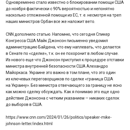
Одновременно стало известно о блокировании помощи США
до ноября фактически с 90% вероятностью и непонятно
насколько отложенной помощи из ЕС, т. е. несмотря на треп
наших министров Орбан все же наложит вето.
CNN дополнило статью. Напомню, что сегодня Спикер
Конгресса США Майк Джонсон письменно уведомил
администрацию Байдена, что ему наплевать, что делается
в Сенате по «сделке», т.к. он ее похоронит в любом случае.
Из нового еще что Джонсон приступил к процедуре отставки
министра внутренней безопасности США Алехандро
Майоркаса. Украине это важно в том плане, что это один
из ключевых переговорщиков по сделке «граница США
на Украину». Без министра отвечающего за границу не ясно
как можно сделку обсуждать. Как я понимаю это еще одно
действие Джонсона с четким указанием — никаких сделок
до выборов в США.
https://www.cnn.com/2024/01/26/politics/speaker-mike-
johnson-letter/index.html