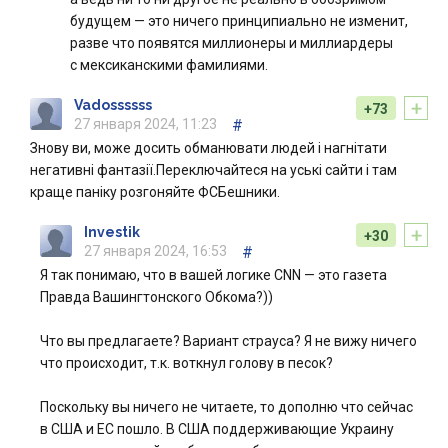
будущем — это ничего принципиально не изменит,
разве что появятся миллионеры и миллиардеры
с мексиканскими фамилиями.
+
Vadossssss
+73
27 января 2024, 11:23
#
Знову ви, може досить обманювати людей і нагнітати
негативні фантазії.Переключайтеся на уські сайти і там
краще паніку розгоняйте ФСБешники.
+
Investik
+30
27 января 2024, 16:53
#
Я так понимаю, что в вашей логике CNN — это газета
Правда Вашингтонского Обкома?))
Что вы предлагаете? Вариант страуса? Я не вижу ничего
что происходит, т.к. воткнул голову в песок?
Поскольку вы ничего не читаете, то дополню что сейчас
в США и ЕС пошло. В США поддерживающие Украину