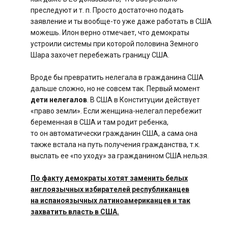
преследуют и т. п. Просто достаточно подать
заявление и ты вообще-то уже даже работать в США
можешь. Илон верно отмечает, что демократы
устроили системы при которой половина Земного
Шара захочет перебежать границу США.
Вроде бы превратить нелегала в гражданина США
дальше сложно, но не совсем так. Первый момент
дети нелегалов
. В США в Конституции действует
«право земли». Если женщина-нелегал перебежит
беременная в США и там родит ребенка,
то он автоматически гражданин США, а сама она
также встала на путь получения гражданства, т.к.
выслать ее «по уходу» за гражданином США нельзя.
По факту демократы хотят заменить белых
англоязычных избирателей республиканцев
на испаноязычных латиноамериканцев и так
захватить власть в США.