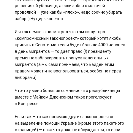
решения об убежище, а если забор с колючей
проволкой — уже как бы «плохо», надо срочно убирать
забор :) Ну цирк конечно.
И я так немного посмотрел что там пишут про
«компромиссный законопроект» который хотят якобы
принять в Сенате: мол если будет больше 4000 человек
в день мигрантов — то даёт право (!) президенту
временно заблокировать пропуск нелегальных
мигрантов (а мы сами понимаем, что Байден этим
правом может и не воспользоваться, особенно перед
выборами).
Что-то у меня большие сомнения что республиканцы
вместе с Майком Джонсоном такое проголосуют
в Конгрессе…
Если так — то как понимаю других законопроектов
на выделение помощи Украине (кроме этого пакетного
с границей) — пока что даже не обсуждается, то если