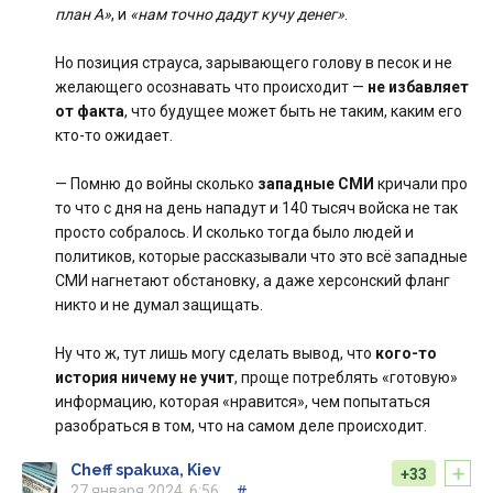
план А»
, и
«нам точно дадут кучу денег»
.
Но позиция страуса, зарывающего голову в песок и не
желающего осознавать что происходит —
не избавляет
от факта
, что будущее может быть не таким, каким его
кто-то ожидает.
— Помню до войны сколько
западные СМИ
кричали про
то что с дня на день нападут и 140 тысяч войска не так
просто собралось. И сколько тогда было людей и
политиков, которые рассказывали что это всё западные
СМИ нагнетают обстановку, а даже херсонский фланг
никто и не думал защищать.
Ну что ж, тут лишь могу сделать вывод, что
кого-то
история ничему не учит
, проще потреблять «готовую»
информацию, которая «нравится», чем попытаться
разобраться в том, что на самом деле происходит.
+
Cheff spakuxa, Kiev
+33
27 января 2024, 6:56
#