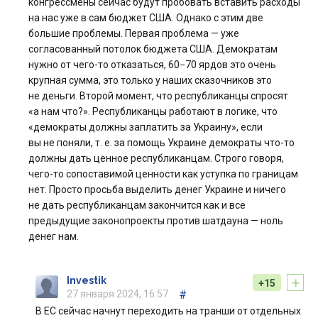
конгрессмены сейчас будут пробовать вставить расходы
на нас уже в сам бюджет США. Однако с этим две
большие проблемы. Первая проблема — уже
согласованный потолок бюджета США. Демократам
нужно от чего-то отказаться, 60−70 ярдов это очень
крупная сумма, это только у наших сказочников это
не деньги. Второй момент, что республиканцы спросят
«а нам что?». Республиканцы работают в логике, что
«демократы должны заплатить за Украину», если
вы не поняли, т. е. за помощь Украине демократы что-то
должны дать ценное республиканцам. Строго говоря,
чего-то сопоставимой ценности как уступка по границам
нет. Просто просьба выделить денег Украине и ничего
не дать республиканцам закончится как и все
предыдущие законопроекты против шатдауна — ноль
денег нам.
+
Investik
+15
27 января 2024, 16:57
#
В ЕС сейчас начнут переходить на транши от отдельных