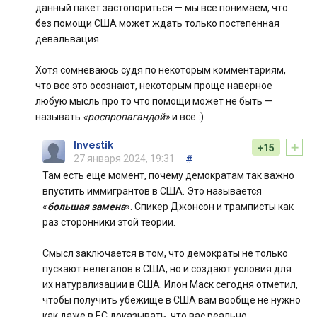
данный пакет застопориться — мы все понимаем, что
без помощи США может ждать только постепенная
девальвация.
Хотя сомневаюсь судя по некоторым комментариям,
что все это осознают, некоторым проще наверное
любую мысль про то что помощи может не быть —
называть
«роспропагандой»
и всё :)
+
Investik
+15
27 января 2024, 19:31
#
Там есть еще момент, почему демократам так важно
впустить иммигрантов в США. Это называется
«
большая замена
». Спикер Джонсон и трамписты как
раз сторонники этой теории.
Смысл заключается в том, что демократы не только
пускают нелегалов в США, но и создают условия для
их натурализации в США. Илон Маск сегодня отметил,
чтобы получить убежище в США вам вообще не нужно
как даже в ЕС доказывать, что вас реально