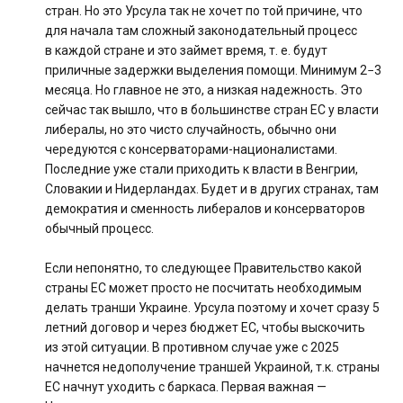
стран. Но это Урсула так не хочет по той причине, что
для начала там сложный законодательный процесс
в каждой стране и это займет время, т. е. будут
приличные задержки выделения помощи. Минимум 2−3
месяца. Но главное не это, а низкая надежность. Это
сейчас так вышло, что в большинстве стран ЕС у власти
либералы, но это чисто случайность, обычно они
чередуются с консерваторами-националистами.
Последние уже стали приходить к власти в Венгрии,
Словакии и Нидерландах. Будет и в других странах, там
демократия и сменность либералов и консерваторов
обычный процесс.
Если непонятно, то следующее Правительство какой
страны ЕС может просто не посчитать необходимым
делать транши Украине. Урсула поэтому и хочет сразу 5
летний договор и через бюджет ЕС, чтобы выскочить
из этой ситуации. В противном случае уже с 2025
начнется недополучение траншей Украиной, т.к. страны
ЕС начнут уходить с баркаса. Первая важная —