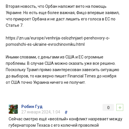
Вторая новость, что Орбан наложит вето на помощь
Украине. Но есть еще более важная, Фицо впервые заявил,
что прикроет Орбана и не даст лишить его голоса в ЕС по
Статье 7.
https://zn.ua/europe/venhrija-oslozhnjaet-perehovory-o-
pomoshchi-es-ukraine-evrochinovniku.html
Иными словами, с деньгами из США и ЕС огромные
проблемы. В случае США можно сказать уже все решено.
Поскольку Трамп прямо заинтересован завесить ситуацию
до выборов, то как верно пишет Financial Times до ноября
от США точно Украина ничего не получит.
+
Робин Гуд
0
27 января 2024, 1:04
#
Сейчас смотрю ещё «весёлый» конфликт назревает между
губернатором Техаса с его колючей проволкой