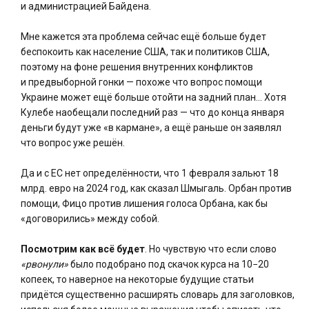
и администрацией Байдена.
Мне кажется эта проблема сейчас ещё больше будет
беспокоить как население США, так и политиков США,
поэтому на фоне решения внутренних конфликтов
и предвыборной гонки — похоже что вопрос помощи
Украине может ещё больше отойти на задний план… Хотя
Кулебе наобещали последний раз — что до конца января
деньги будут уже «в кармане», а ещё раньше он заявлял
что вопрос уже решён.
Да и с ЕС нет определённости, что 1 февраля зальют 18
млрд. евро на 2024 год, как сказал Шмыгаль. Орбан против
помощи, Фицо против лишения голоса Орбана, как бы
«договорились» между собой.
Посмотрим как всё будет
. Но чувствую что если слово
«рвонули»
было подобрано под скачок курса на 10−20
копеек, то наверное на некоторые будущие статьи
придётся существенно расширять словарь для заголовков,