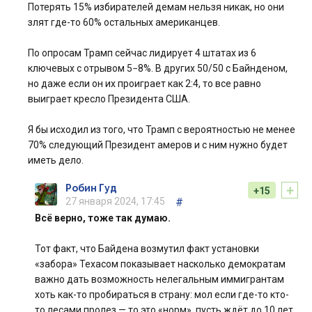
Потерять 15% избирателей демам нельзя никак, но они
злят где-то 60% остальных американцев.
По опросам Трамп сейчас лидирует 4 штатах из 6
ключевых с отрывом 5−8%. В других 50/50 с Байнденом,
но даже если он их проиграет как 2:4, то все равно
выиграет кресло Президента США.
Я бы исходил из того, что Трамп с вероятностью не менее
70% следующий Президент амеров и с ним нужно будет
иметь дело.
+
Робин Гуд
+15
27 января 2024, 17:45
#
Всё верно, тоже так думаю.
Тот факт, что Байдена возмутил факт установки
«забора» Техасом показывает насколько демократам
важно дать возможность нелегальным иммигрантам
хоть как-то пробираться в страну: мол если где-то кто-
то лесами пролез — то это «норм», пусть ждёт до 10 лет