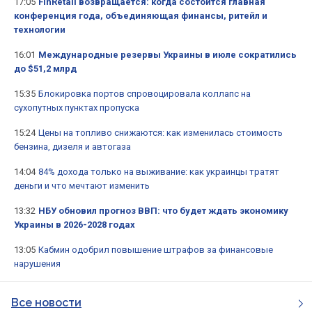
17:05
FinRetail возвращается: когда состоится главная
конференция года, объединяющая финансы, ритейл и
технологии
16:01
Международные резервы Украины в июле сократились
до $51,2 млрд
15:35
Блокировка портов спровоцировала коллапс на
сухопутных пунктах пропуска
15:24
Цены на топливо снижаются: как изменилась стоимость
бензина, дизеля и автогаза
14:04
84% дохода только на выживание: как украинцы тратят
деньги и что мечтают изменить
13:32
НБУ обновил прогноз ВВП: что будет ждать экономику
Украины в 2026-2028 годах
13:05
Кабмин одобрил повышение штрафов за финансовые
нарушения
Все новости