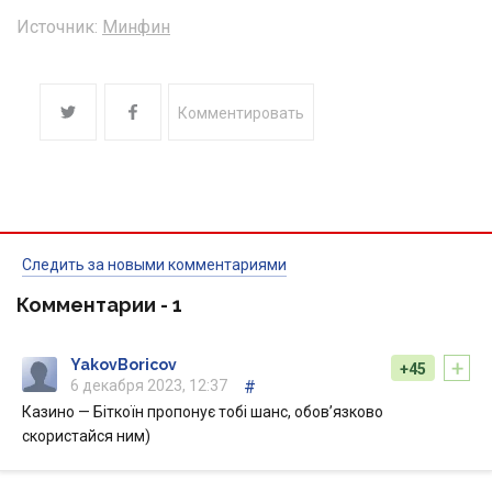
Источник:
Минфин
Комментировать
Следить за новыми комментариями
Комментарии -
1
+
YakovBoricov
+45
6 декабря 2023, 12:37
#
Казино — Біткоїн пропонує тобі шанс, обов’язково
скористайся ним)