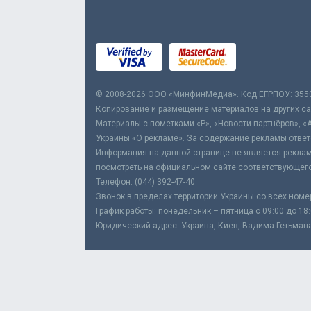
© 2008-2026 ООО «МинфинМедиа». Код ЕГРПОУ: 355
Копирование и размещение материалов на других сай
Материалы с пометками «Р», «Новости партнёров», «
Украины «О рекламе». За содержание рекламы ответ
Информация на данной странице не является реклам
посмотреть на официальном сайте соответствующего
Телефон: (044) 392-47-40
Звонок в пределах территории Украины со всех номе
График работы: понедельник – пятница с 09:00 до 18
Юридический адрес: Украина, Киев, Вадима Гетьмана,