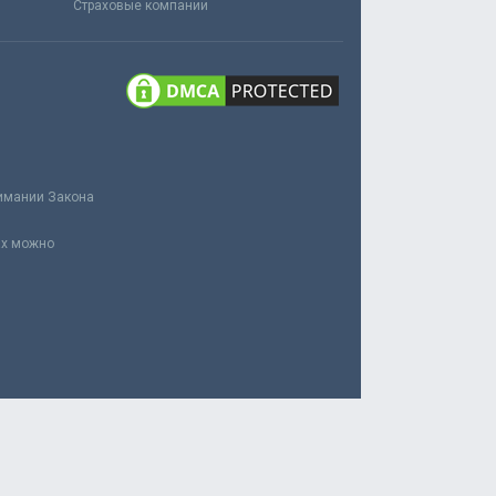
Страховые компании
нимании Закона
ах можно