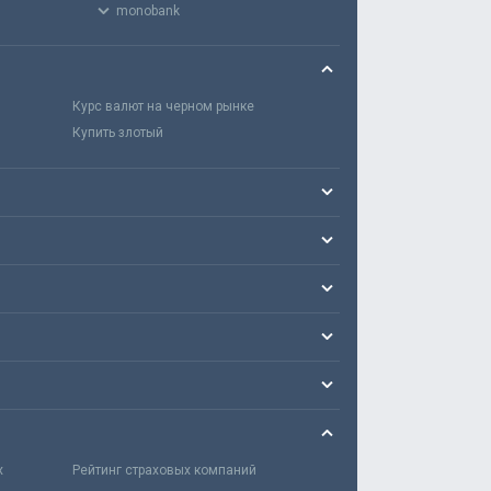
monobank
Курс валют на черном рынке
Купить злотый
х
Рейтинг страховых компаний