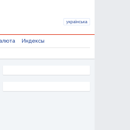
українська
алюта
Индексы