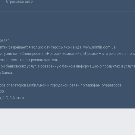
Страховка авто
06859
тах разрешается только с гиперссылкой вида: www.minfin.com.ua
Актуально», «Спецпроект», «Новости компаний», «Промо» – это реклама в по
ственность несёт рекламодатель.
ой банковских услуг. Проверенную банком информацию о продуктах и услуг
 банка.
ров операторов мобильной и городской связи по тарифам операторов
:00
 1-Б, 3-й этаж