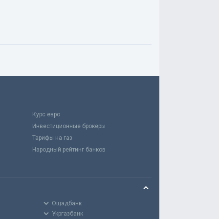
Курс евро
Инвестиционные брокеры
Тарифы на газ
Народный рейтинг банков
Ощадбанк
Укргазбанк