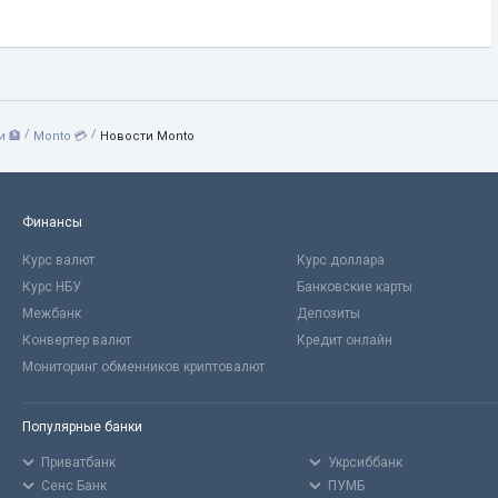
/
/
 🏦
Monto 💳
Новости Monto
Финансы
Курс валют
Курс доллара
Курс НБУ
Банковские карты
Межбанк
Депозиты
Конвертер валют
Кредит онлайн
Мониторинг обменников криптовалют
Популярные банки
Приватбанк
Укрсиббанк
Сенс Банк
ПУМБ