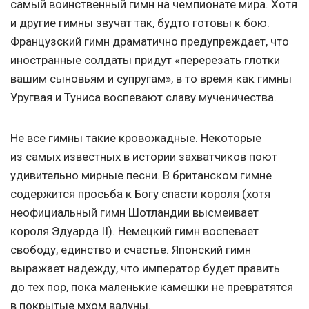
самый воинственный гимн на чемпионате мира. Хотя
и другие гимны звучат так, будто готовы к бою.
Французский гимн драматично предупреждает, что
иностранные солдаты придут «перерезать глотки
вашим сыновьям и супругам», в то время как гимны
Уругвая и Туниса воспевают славу мученичества.
Не все гимны такие кровожадные. Некоторые
из самых известных в истории захватчиков поют
удивительно мирные песни. В британском гимне
содержится просьба к Богу спасти короля (хотя
неофициальный гимн Шотландии высмеивает
короля Эдуарда II). Немецкий гимн воспевает
свободу, единство и счастье. Японский гимн
выражает надежду, что император будет править
до тех пор, пока маленькие камешки не превратятся
в покрытые мхом валуны.