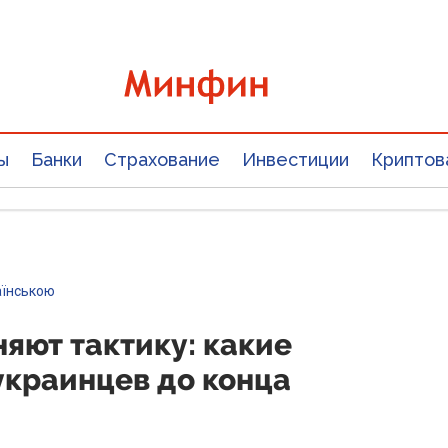
ы
Банки
Страхование
Инвестиции
Криптов
аїнською
яют тактику: какие
украинцев до конца