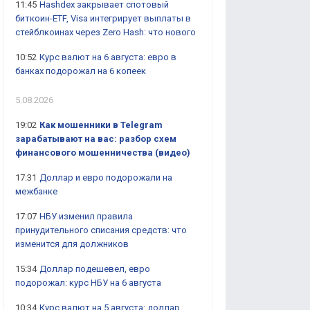
11:45
Hashdex закрывает спотовый
биткоин-ETF, Visa интегрирует выплаты в
стейблкоинах через Zero Hash: что нового
10:52
Курс валют на 6 августа: евро в
банках подорожал на 6 копеек
5.08.2026
19:02
Как мошенники в Telegram
зарабатывают на вас: разбор схем
финансового мошенничества (видео)
17:31
Доллар и евро подорожали на
межбанке
17:07
НБУ изменил правила
принудительного списания средств: что
изменится для должников
15:34
Доллар подешевел, евро
подорожал: курс НБУ на 6 августа
10:34
Курс валют на 5 августа: доллар