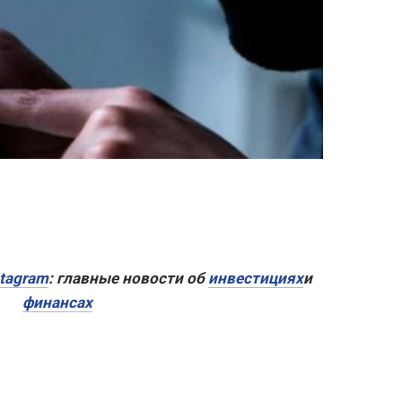
stagram
: главные новости об
инвестициях
и
финансах