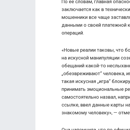
По ее словам, главная опасн
заключается как в технических
мошенники все чаще заставл
данными о своей платежной 
операций.
«Новые реалии таковы, что 
на искусной манипуляции созн
обещаний какой-то неслыхан
„обезвреживают“ человека, иг
такая искусная „игра“ блокир
принимать эмоциональные ре
самостоятельно назвал, напр
ссылке, ввел данные карты н
знакомому человеку», — отме
Она напомнила, что по офиц