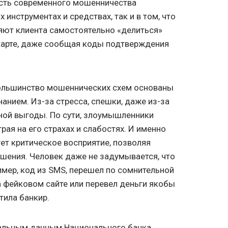
ость современного мошенничества
 инструментах и средствах, так и в том, что
яют клиента самостоятельно «делиться»
карте, даже сообщая коды подтверждения
большинство мошеннических схем основаны
анием. Из-за стресса, спешки, даже из-за
ной выгоды. По сути, злоумышленники
рая на его страхах и слабостях. И именно
ует критическое восприятие, позволяя
шения. Человек даже не задумывается, что
имер, код из SMS, перешел по сомнительной
а фейковом сайте или перевел деньги якобы
тила банкир.
иальным данным
Национального банка