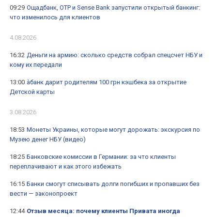
09:29
Ощадбанк, OTP и Sense Bank запустили открытый банкинг:
что изменилось для клиентов
4.08.2026
16:32
Деньги на армию: сколько средств собрал спецсчет НБУ и
кому их передали
13:00
àбанк дарит родителям 100 грн кэшбека за открытие
Детской карты
3.08.2026
18:53
Монеты Украины, которые могут дорожать: экскурсия по
Музею денег НБУ (видео)
18:25
Банковские комиссии в Германии: за что клиенты
переплачивают и как этого избежать
16:15
Банки смогут списывать долги погибших и пропавших без
вести — законопроект
12:44
Отзыв месяца: почему клиенты Привата иногда