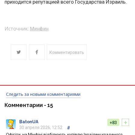
приходится репутацией всего Государства Израиль.
Источник:
Минфин
Комментировать
Следить за новыми комментариями
Комментарии -
15
+
BatonUA
+83
30 апреля 2026, 12:52
#
Офігіти, на Мінфіні відбілюють купівлю Ізраїлем краденого