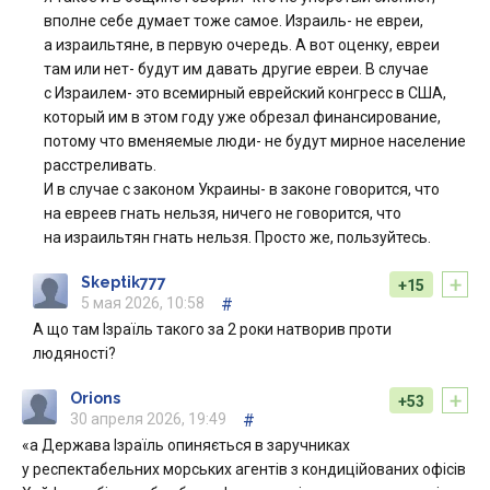
вполне себе думает тоже самое. Израиль- не евреи,
а израильтяне, в первую очередь. А вот оценку, евреи
там или нет- будут им давать другие евреи. В случае
с Израилем- это всемирный еврейский конгресс в США,
который им в этом году уже обрезал финансирование,
потому что вменяемые люди- не будут мирное население
расстреливать.
И в случае с законом Украины- в законе говорится, что
на евреев гнать нельзя, ничего не говорится, что
на израильтян гнать нельзя. Просто же, пользуйтесь.
+
Skeptik777
+15
5 мая 2026, 10:58
#
А що там Ізраїль такого за 2 роки натворив проти
людяності?
+
Orions
+53
30 апреля 2026, 19:49
#
«а Держава Ізраїль опиняється в заручниках
у респектабельних морських агентів з кондиційованих офісів