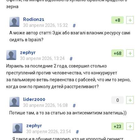
зерна
+
Rodion21
+8
30 апреля 2026, 15:32
#
А може автор статтi Эдiк або взагалi власник ресурсу самi
сидять в Ізраїлi?
+
zephyr
+68
30 апреля 2026, 13:24
#
Израиль за последние 2 года, совершил столько
преступлений против человечества, что конкурирует
за пальмовую ветвь первенства с рабсеей, что им то зерно,
когда они по приколу детей расстреливают?
+
lider2000
0
30 апреля 2026, 16:08
#
Потише там, а то за статью за антисемитизм залетишь))
+
zephyr
+23
30 апреля 2026, 23:54
#
Я такое и в общине говорил- кто не упоротый сионист,