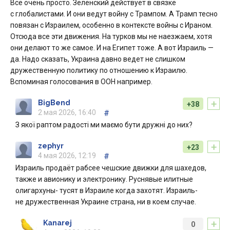
Все очень просто. Зеленский действует в связке
с глобалистами. И они ведут войну с Трампом. А Трамп тесно
повязан с Израилем, особенно в контексте войны с Ираном.
Отсюда все эти движения. На турков мы не наезжаем, хотя
они делают то же самое. И на Египет тоже. А вот Израиль —
да. Надо сказать, Украина давно ведет не слишком
дружественную политику по отношению к Израилю.
Вспоминая голосования в ООН например.
+
BigBend
+38
2 мая 2026, 16:40
#
З якої раптом радості ми маємо бути дружні до них?
+
zephyr
+23
4 мая 2026, 12:19
#
Израиль продаёт рабсее чешские движки для шахедов,
также и авионику и электронику. Руснявые илитные
олигархуны- тусят в Израиле когда захотят. Израиль-
не дружественная Украине страна, ни в коем случае.
+
Kanarej
0