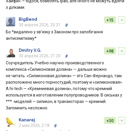
Хайфи» — бідося, бомблять Іран, але нічого не можуть вдіяти
з ділками.
+
BigBend
+15
30 апреля 2026, 20:31
#
Бо *видалено у зв’язку з Законом про запобігання
антисемітизму*
+
Dmitry V.G.
+98
30 апреля 2026, 21:20
#
Соучредитель Учебно-научно-производственного
комплекса «Силиконовая долина» — дальше можно
не читать. «Силиконовая долина» — это Сан-Фернандо, там
расположено много порностудий, поэтому и «силиконовая».
А hi-tech — «Кремниевая долина», потому что кремний
используется в изготовлении полупроводников. В сиськах у
*** -моделей — силикон, в транзисторах — кремний.
Запомнить несложно.
+
Kanarej
+30
2 мая 2026, 2:18
#