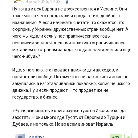
4 мая 2026, 19:38
#
Ну тогда и вся Европа не дружественная к Украине. Они
тоже много чего продавали и продают им, двойного
назначения. А если начинать считать, то окажется что
сюрприз, у Украины дружественных стран вообще нет. А
чего мы ждали если у нас практически все годы
независимости вся внешняя политика ограничивалась
метанием по странам запада, кто даст нам денег или еще
чего-нибудь?
И да, я не знаю, кто продает движки для шахедов, и
продает ли вообще. Потому что они насколько я знаю не
закупались а изготавливались локально, копия чешского
движка. Ну и если продают — то продает же не
государство, а бизнес.
«Руснявые илитные олигархуны- тусят в Израиле когда
захотят» — они много где Тусят, от Европы до Турции и
Дубаев, и не только. Но во всем виноват Израиль.
+
zephyr
+23