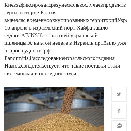
Киев
зафиксировал
сразу
несколько
случаев
продажи
в И
зерна
, которое Россия 
вывезла
с временно
оккупированных
территорий
Укра
16 апреля в израильский порт Хайфа зашло 
судно
«ABINSK
» с партией украинской 
пшеницы.
А на этой неделе в Израиль прибыло уже 
второе судно из рф — 
Panormitis.
Расследование
израильского
издания 
Haaretz
свидетельствует
, что такие поставки стали 
системными в последние годы.