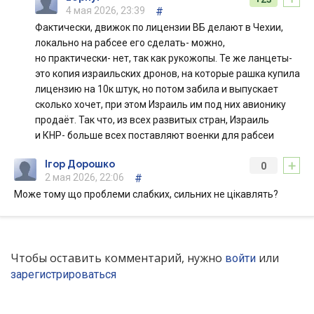
4 мая 2026, 23:39
#
Фактически, движок по лицензии ВБ делают в Чехии,
локально на рабсее его сделать- можно,
но практически- нет, так как рукожопы. Те же ланцеты-
это копия израильских дронов, на которые рашка купила
лицензию на 10к штук, но потом забила и выпускает
сколько хочет, при этом Израиль им под них авионику
продаёт. Так что, из всех развитых стран, Израиль
и КНР- больше всех поставляют военки для рабсеи
+
Ігор Дорошко
0
2 мая 2026, 22:06
#
Може тому що проблеми слабких, сильних не цікавлять?
Чтобы оставить комментарий, нужно
или
войти
зарегистрироваться