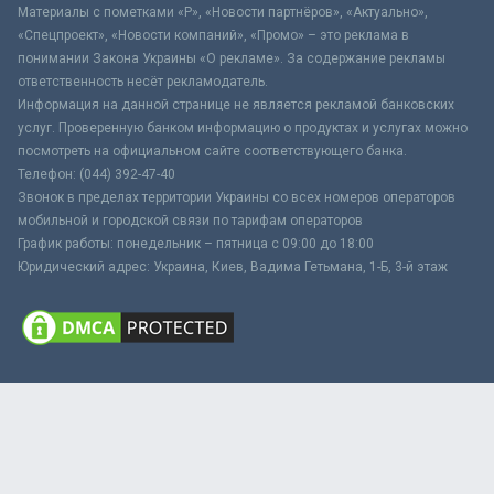
Материалы с пометками «Р», «Новости партнёров», «Актуально»,
«Спецпроект», «Новости компаний», «Промо» – это реклама в
понимании Закона Украины «О рекламе». За содержание рекламы
ответственность несёт рекламодатель.
Информация на данной странице не является рекламой банковских
услуг. Проверенную банком информацию о продуктах и услугах можно
посмотреть на официальном сайте соответствующего банка.
Телефон: (044) 392-47-40
Звонок в пределах территории Украины со всех номеров операторов
мобильной и городской связи по тарифам операторов
График работы: понедельник – пятница с 09:00 до 18:00
Юридический адрес: Украина, Киев, Вадима Гетьмана, 1-Б, 3-й этаж