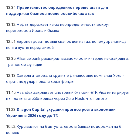
13:34
Правительство определило первые шаги для
поддержки бизнеса после российских атак
13:12
Нефть дорожает из-за неопределенности вокруг
переговоров Ирана и Омана
12:51
Европе грозит новый скачок цен на газ: почему хранилища
почти пусты перед зимой
12:35
Alliance bank расширил возможности интернет-эквайринга:
три новые функции
12:13
Хакеры атаковали крупные финансовые компании Уолл-
стрит: под удар попали хедж-фонды
11:45
Hashdex закрывает спотовый биткоин-ETF, Visa интегрирует
выплаты в стейблкоинах через Zero Hash: что нового
11:23
Dragon Capital ухудшил прогноз роста экономики
Украины в 2026 году до 1%
10:52
Курс валют на 6 августа: евро в банках подорожал на 6
копеек