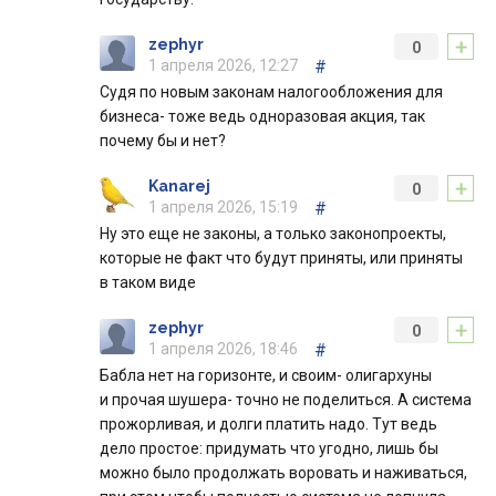
+
zephyr
0
1 апреля 2026, 12:27
#
Судя по новым законам налогообложения для
бизнеса- тоже ведь одноразовая акция, так
почему бы и нет?
+
Kanarej
0
1 апреля 2026, 15:19
#
Ну это еще не законы, а только законопроекты,
которые не факт что будут приняты, или приняты
в таком виде
+
zephyr
0
1 апреля 2026, 18:46
#
Бабла нет на горизонте, и своим- олигархуны
и прочая шушера- точно не поделиться. А система
прожорливая, и долги платить надо. Тут ведь
дело простое: придумать что угодно, лишь бы
можно было продолжать воровать и наживаться,