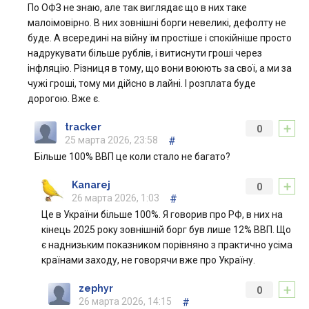
По ОФЗ не знаю, але так виглядає що в них таке
малоімовірно. В них зовнішні борги невеликі, дефолту не
буде. А всередині на війну їм простіше і спокійніше просто
надрукувати більше рублів, і витиснути гроші через
інфляцію. Різниця в тому, що вони воюють за свої, а ми за
чужі гроші, тому ми дійсно в лайні. І розплата буде
дорогою. Вже є.
+
tracker
0
25 марта 2026, 23:58
#
Більше 100% ВВП це коли стало не багато?
+
Kanarej
0
26 марта 2026, 1:03
#
Це в України більше 100%. Я говорив про РФ, в них на
кінець 2025 року зовнішній борг був лише 12% ВВП. Що
є наднизьким показником порівняно з практично усіма
країнами заходу, не говорячи вже про Україну.
+
zephyr
0
26 марта 2026, 14:15
#