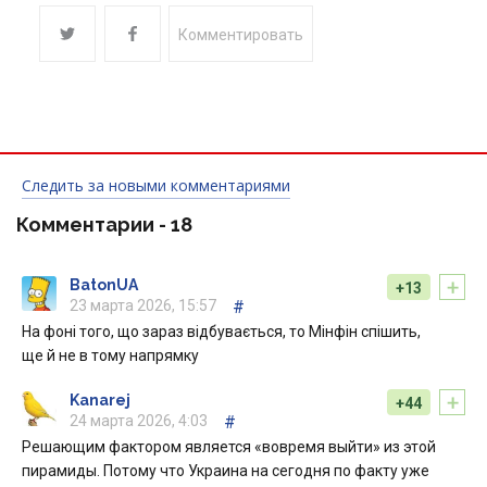
Комментировать
Следить за новыми комментариями
Комментарии -
18
+
BatonUA
+13
23 марта 2026, 15:57
#
На фоні того, що зараз відбувається, то Мінфін спішить,
ще й не в тому напрямку
+
Kanarej
+44
24 марта 2026, 4:03
#
Решающим фактором является «вовремя выйти» из этой
пирамиды. Потому что Украина на сегодня по факту уже