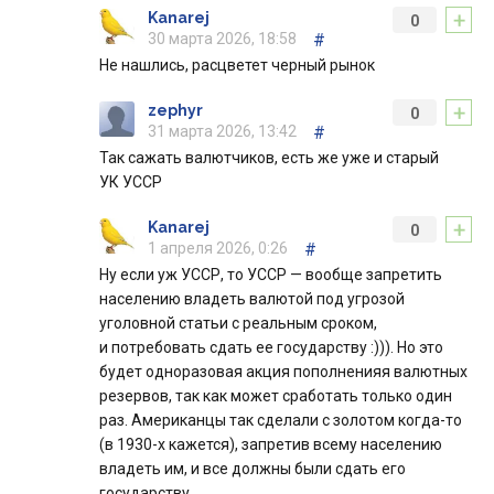
+
Kanarej
0
30 марта 2026, 18:58
#
Не нашлись, расцветет черный рынок
+
zephyr
0
31 марта 2026, 13:42
#
Так сажать валютчиков, есть же уже и старый
УК УССР
+
Kanarej
0
1 апреля 2026, 0:26
#
Ну если уж УССР, то УССР — вообще запретить
населению владеть валютой под угрозой
уголовной статьи с реальным сроком,
и потребовать сдать ее государству :))). Но это
будет одноразовая акция пополненияя валютных
резервов, так как может сработать только один
раз. Американцы так сделали с золотом когда-то
(в 1930-х кажется), запретив всему населению
владеть им, и все должны были сдать его
государству.