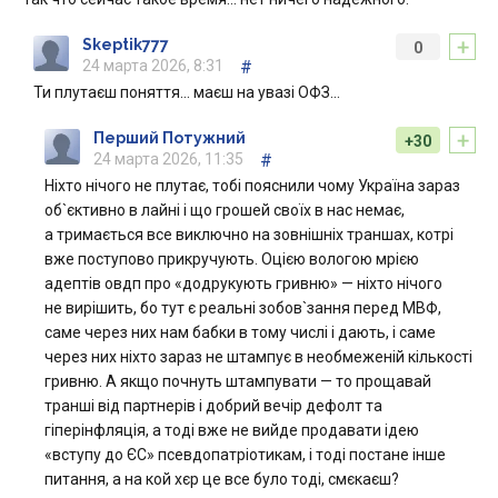
+
Skeptik777
0
24 марта 2026, 8:31
#
Ти плутаєш поняття… маєш на увазі ОФЗ…
+
Перший Потужний
+30
24 марта 2026, 11:35
#
Ніхто нічого не плутає, тобі пояснили чому Україна зараз
об`єктивно в лайні і що грошей своїх в нас немає,
а тримається все виключно на зовнішніх траншах, котрі
вже поступово прикручують. Оцією вологою мрією
адептів овдп про «додрукують гривню» — ніхто нічого
не вирішить, бо тут є реальні зобов`зання перед МВФ,
саме через них нам бабки в тому числі і дають, і саме
через них ніхто зараз не штампує в необмеженій кількості
гривню. А якщо почнуть штампувати — то прощавай
транші від партнерів і добрий вечір дефолт та
гіперінфляція, а тоді вже не вийде продавати ідею
«вступу до ЄС» псевдопатріотикам, і тоді постане інше
питання, а на кой хєр це все було тоді, смєкаєш?