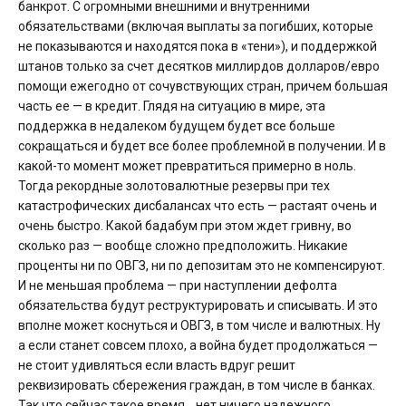
банкрот. С огромными внешними и внутренними
обязательствами (включая выплаты за погибших, которые
не показываются и находятся пока в «тени»), и поддержкой
штанов только за счет десятков миллирдов долларов/евро
помощи ежегодно от сочувствующих стран, причем большая
часть ее — в кредит. Глядя на ситуацию в мире, эта
поддержка в недалеком будущем будет все больше
сокращаться и будет все более проблемной в получении. И в
какой-то момент может превратиться примерно в ноль.
Тогда рекордные золотовалютные резервы при тех
катастрофических дисбалансах что есть — растаят очень и
очень быстро. Какой бадабум при этом ждет гривну, во
сколько раз — вообще сложно предположить. Никакие
проценты ни по ОВГЗ, ни по депозитам это не компенсируют.
И не меньшая проблема — при наступлении дефолта
обязательства будут реструктурировать и списывать. И это
вполне может коснуться и ОВГЗ, в том числе и валютных. Ну
а если станет совсем плохо, а война будет продолжаться —
не стоит удивляться если власть вдруг решит
реквизировать сбережения граждан, в том числе в банках.
Так что сейчас такое время… нет ничего надежного.