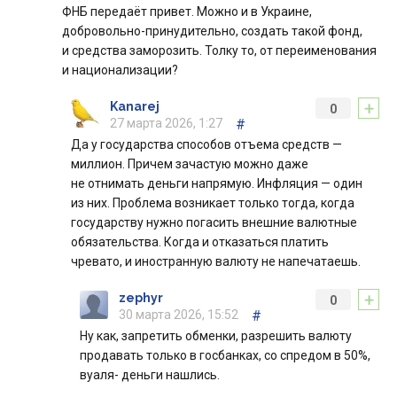
ФНБ передаёт привет. Можно и в Украине,
добровольно-принудительно, создать такой фонд,
и средства заморозить. Толку то, от переименования
и национализации?
+
Kanarej
0
27 марта 2026, 1:27
#
Да у государства способов отъема средств —
миллион. Причем зачастую можно даже
не отнимать деньги напрямую. Инфляция — один
из них. Проблема возникает только тогда, когда
государству нужно погасить внешние валютные
обязательства. Когда и отказаться платить
чревато, и иностранную валюту не напечатаешь.
+
zephyr
0
30 марта 2026, 15:52
#
Ну как, запретить обменки, разрешить валюту
продавать только в госбанках, со спредом в 50%,
вуаля- деньги нашлись.