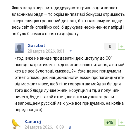
Якщо влада вирішить додрукувати гривню для виплат
власникам овдп — то окрім виплат всі бонусом отримають
гіперінфляцію і реальний дефолт, бо в інакшому випадку
весь світ би спокійно собі б друкував нескінченно папірці і
не було б самого поняття дефолту.
+
Gazzbut
0
28 марта 2026, 8:01
#
«тоді вже не вийде продавати ідею „вступу до ЄС“
псевдопатріотикам, і тоді постане інше питання, а на кой
хєр це все було тоді, смєкаєш?». Уже давно придумали
ответ с помощью националистической пропаганді «геть
від москви» и все, шоб ті не говорил шо майдан біл для
того шоб люди лучше жили, корупция и тд, а получили
ничего, будет такой ответ, шо зато мі ушли от раши
и запрещаем русский язік, уже все придумано, на коліна
перед нацією)
+
Kanarej
+15
24 марта 2026, 18:09
#