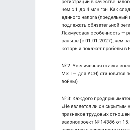
регистрации в качестве налог
чем с 1 до 4 млн грн. Как сл
единого налога (предельный л
подлежать обязательной реги
Лакмусовая особенность — р
раньше (с 01.01.2027), чем р
который покажет пробелы в 
№ 2: Увеличенная ставка воен
МЗП — для УСН) становится п
войны)
№ 3: Каждого предпринимате
«Не является ли он скрытым
признаков трудовых отношен
законопроект № 14386
от 15
находится в парламенте и гот