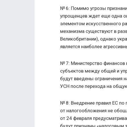
№ 6: Помимо угрозы признан
упрощенцев ждет еще одна о
элементом искусственного ра
механизма существуют в разв
Великобритании), однако укр
является наиболее агрессив
№ 7: Министерство финансов 
субъектов между общей и уп
будут введены ограничения 
УСН после перехода на общу
№ 8: Внедрение правил ЕС по
от налогообложения не обош
от 24 февраля предусматрива
будут признаны «налоговым з