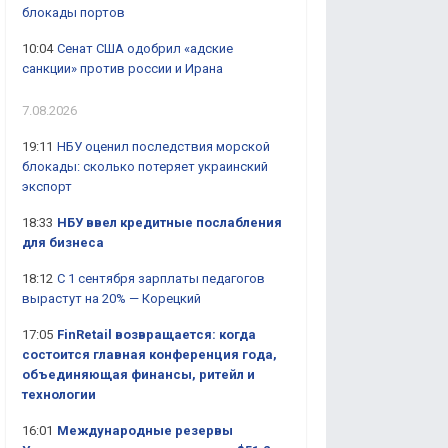
блокады портов
10:04
Сенат США одобрил «адские
санкции» против россии и Ирана
7.08.2026
19:11
НБУ оценил последствия морской
блокады: сколько потеряет украинский
экспорт
18:33
НБУ ввел кредитные послабления
для бизнеса
18:12
С 1 сентября зарплаты педагогов
вырастут на 20% — Корецкий
17:05
FinRetail возвращается: когда
состоится главная конференция года,
объединяющая финансы, ритейл и
технологии
16:01
Международные резервы