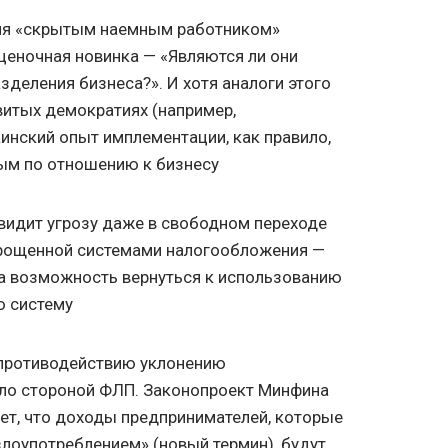
ия «скрытым наемным работником»
ценочная новинка — «Являются ли они
зделения бизнеса?». И хотя аналоги этого
итых демократиях (например,
аинский опыт имплементации, как правило,
ным по отношению к бизнесу
видит угрозу даже в свободном переходе
рощенной системами налогообложения —
на возможность вернуться к использованию
ю систему
 противодействию уклонению
ло стороной ФЛП. Законопроект Минфина
ет, что доходы предпринимателей, которые
лоупотреблением» (новый термин), будут