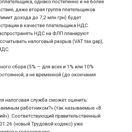
оплательщика, однако постепенно и не более
едствие, даже вторая группа плательщиков
имит дохода до 7,2 млн грн) будет
страции в качестве плательщика НДС.
аспространять НДС на ФЛП планируют
ассчитывать налоговый разрыв (VAT tax gap),
НДС.
ного сбора (5% — для всех и 1% или 10%
остоянной, а не временной (до окончания
ля налоговая служба сможет оценить:
 наемным работником?» (так называемые «8
ий»). Соответствующий правительственный
.01.26
(новый Трудовой кодекс) уже
овится к голосованию.