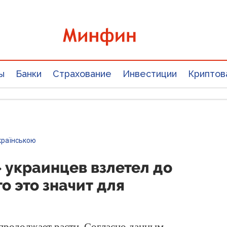
ы
Банки
Страхование
Инвестиции
Криптов
країнською
 украинцев взлетел до
то это значит для