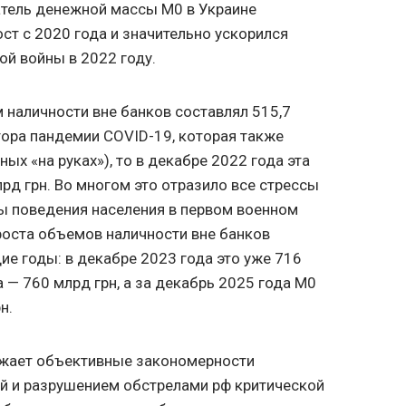
атель денежной массы M0 в Украине
ст с 2020 года и значительно ускорился
й войны в 2022 году.
м наличности вне банков составлял 515,7
тора пандемии COVID-19, которая также
ых «на руках»), то в декабре 2022 года эта
рд грн. Во многом это отразило все стрессы
ы поведения населения в первом военном
роста объемов наличности вне банков
е годы: в декабре 2023 года это уже 716
а — 760 млрд грн, а за декабрь 2025 года М0
н.
ажает объективные закономерности
ой и разрушением обстрелами рф критической