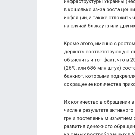
инфраструктуры Украины (не
в кошельке из-за роста ценн
инфляции, а также отложить 
на случай блэкаута или други
Кроме этого, именно с росто
держать соответствующую ст
объяснить и тот факт, что в 
(26%, или 686 млн штук) сос
банкнот, которыми подкрепл
сокращение количества прихо
Их количество в обращении в
числе в результате активног
грн и постепенным изъятием 
развития денежного обращен
из самых востребованных в У