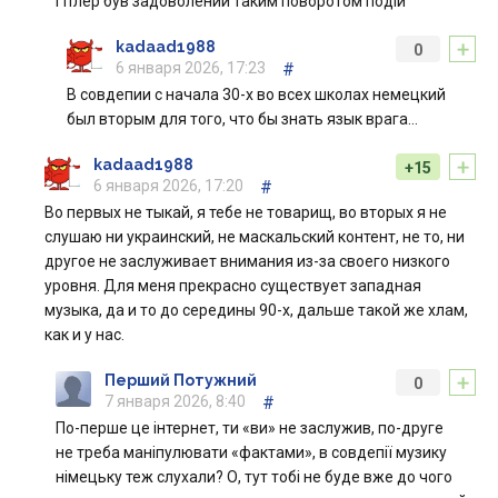
Гітлер був задоволений таким поворотом подій
+
kadaad1988
0
6 января 2026, 17:23
#
В совдепии с начала 30-х во всех школах немецкий
был вторым для того, что бы знать язык врага…
+
kadaad1988
+15
6 января 2026, 17:20
#
Во первых не тыкай, я тебе не товарищ, во вторых я не
слушаю ни украинский, не маскальский контент, не то, ни
другое не заслуживает внимания из-за своего низкого
уровня. Для меня прекрасно существует западная
музыка, да и то до середины 90-х, дальше такой же хлам,
как и у нас.
+
Перший Потужний
0
7 января 2026, 8:40
#
По-перше це інтернет, ти «ви» не заслужив, по-друге
не треба маніпулювати «фактами», в совдепії музику
німецьку теж слухали? О, тут тобі не буде вже до чого