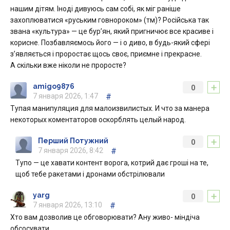
нашим дітям. Іноді дивуюсь сам собі, як міг раніше
захоплюватися «руським говнороком» (тм)? Російська так
звана «культура» — це бур’ян, який пригничює все красиве і
корисне. Позбавляємось його — і о диво, в будь-який сфері
з’являється і проростає щось своє, приємне і прекрасне.
А скільки вже ніколи не проросте?
+
amigo9876
0
7 января 2026, 1:47
#
Тупая манипуляция для малоизвилистых. И что за манера
некоторых коментаторов оскорблять целый народ.
+
Перший Потужний
0
7 января 2026, 8:42
#
Тупо — це хавати контент ворога, котрий дає гроші на те,
щоб тебе ракетами і дронами обстрілювали
+
yarg
0
7 января 2026, 13:10
#
Хто вам дозволив це обговорювати? Ану живо- міндіча
обсосувати.