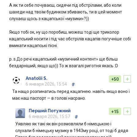
А як ти себе почуваєш, сидячи під обстрілами, або коли
шахеди над твоїм будинком збивають, ти в цей момент
слухаєш щось з кацапської «музики»?))
Якщо тобі ок, ну що поробиш, можеш тоді ще триколор
кацапський носити і під час обстрілів кацапів погучніше собі
вмикати кацапські пісні.
p. s.До речі кацапський «музичний контент» ще більш
бездарніший, якщо що)) То ж взагалі риготня якась :D
+
Anatolii S.
+50
6 января 2026, 15:54
#
Та нащо розпинатись перед кацапнею. навіть якщо воно і
має наш паспорт — в голові насрано.
+
Перший Потужний
+15
6 января 2026, 15:57
#
Уявляю як такі як він розмовляли б німецькою і
слухали б німецьку музику в 1943му році, от тоді б дядя