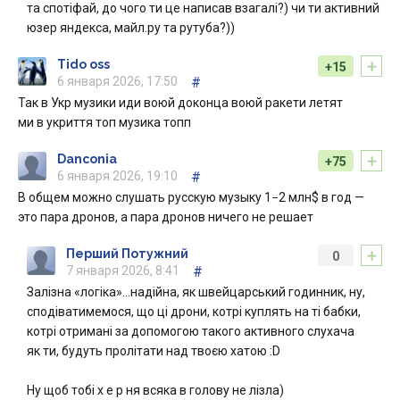
та спотіфай, до чого ти це написав взагалі?) чи ти активний
юзер яндекса, майл.ру та рутуба?))
+
Tido oss
+15
6 января 2026, 17:50
#
Так в Укр музики иди воюй доконца воюй ракети летят
ми в укриття топ музика топп
+
Danconia
+75
6 января 2026, 19:10
#
В общем можно слушать русскую музыку 1−2 млн$ в год —
это пара дронов, а пара дронов ничего не решает
+
Перший Потужний
0
7 января 2026, 8:41
#
Залізна «логіка»…надійна, як швейцарський годинник, ну,
сподіватимемося, що ці дрони, котрі куплять на ті бабки,
котрі отримані за допомогою такого активного слухача
як ти, будуть пролітати над твоєю хатою :D
Ну щоб тобі х е р ня всяка в голову не лізла)