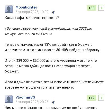
+
Moonlighter
+30
6 января 2026, 19:32
#
Какие нафиг миллион на ракеты?
«
За такого розвитку подій сукупні виплати за 2025 рік
можуть становити ≈ $1 млн.
«
Теперь отнимаем налог 13%, который идет в бюджет,
и посчитаем что с этих налогов 30−40% пойдет в оборонку.
Итог: ≈ $39 000 — $52 000 из этого миллиона — это то, что
реально могло дойти до военных расходов рф через
бюджет.
И это я даже не считаю, что многие из ru исполнителей могут
вовсе не жить рф и не платить там налоги.
+
VladimirVG
+12
6 января 2026, 20:26
#
Чим менше спільного з пацаками, тим легше буде дихати