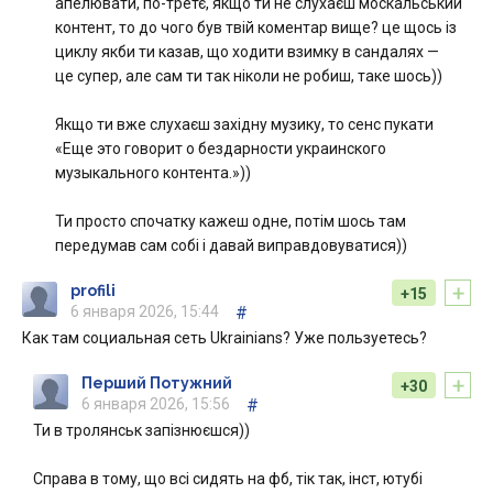
апелювати, по-третє, якщо ти не слухаєш москальський
контент, то до чого був твій коментар вище? це щось із
циклу якби ти казав, що ходити взимку в сандалях —
це супер, але сам ти так ніколи не робиш, таке шось))
Якщо ти вже слухаєш західну музику, то сенс пукати
«Еще это говорит о бездарности украинского
музыкального контента.»))
Ти просто спочатку кажеш одне, потім шось там
передумав сам собі і давай виправдовуватися))
+
profili
+15
6 января 2026, 15:44
#
Как там социальная сеть Ukrainians? Уже пользуетесь?
+
Перший Потужний
+30
6 января 2026, 15:56
#
Ти в тролянськ запізнюєшся))
Справа в тому, що всі сидять на фб, тік так, інст, ютубі