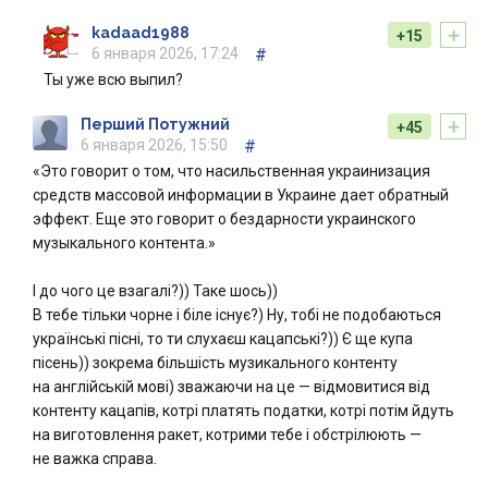
+
kadaad1988
+15
6 января 2026, 17:24
#
Ты уже всю выпил?
+
Перший Потужний
+45
6 января 2026, 15:50
#
«Это говорит о том, что насильственная украинизация
средств массовой информации в Украине дает обратный
эффект. Еще это говорит о бездарности украинского
музыкального контента.»
І до чого це взагалі?)) Таке шось))
В тебе тільки чорне і біле існує?) Ну, тобі не подобаються
українські пісні, то ти слухаєш кацапські?)) Є ще купа
пісень)) зокрема більшість музикального контенту
на англійській мові) зважаючи на це — відмовитися від
контенту кацапів, котрі платять податки, котрі потім йдуть
на виготовлення ракет, котрими тебе і обстрілюють —
не важка справа.