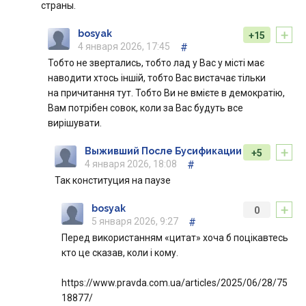
страны.
+
bosyak
+15
4 января 2026, 17:45
#
Тобто не звертались, тобто лад у Вас у місті має
наводити хтось іншій, тобто Вас вистачає тільки
на причитання тут. Тобто Ви не вмієте в демократію,
Вам потрібен совок, коли за Вас будуть все
вирішувати.
+
Выживший После Бусификации
+5
4 января 2026, 18:08
#
Так конституция на паузе
+
bosyak
0
5 января 2026, 9:27
#
Перед використанням «цитат» хоча б поцікавтесь
кто це сказав, коли і кому.
https://www.pravda.com.ua/articles/2025/06/28/75
18877/