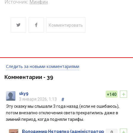
Источник:
Минфин
Комментировать
Следить за новыми комментариями
Комментарии -
39
+
sky9
+140
3 января 2026, 1:13
#
Эту сказку мы слышали 3 года назад (если не ошибаюсь),
потом внезапно отключения света прекратились даже в
зимний период, когда подняли тарифы.
+
Володимир Нєтряпко (адміністратор
0