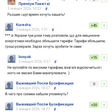
Преміум Пакета)
3 января 2026, 10:23
#
Рьошик і шугармен хочуть кашать!
+
Kuresha
+45
3 января 2026, 7:31
#
*** із України три роки тому розповіли, що для зміцнення
енергетики необхідно збільшити тарифи. Тарифи збільшили,
гроші розікрали. Зараз хочуть зробити те саме.
+
bosyak
+15
3 января 2026, 9:57
#
Не купляйте по високим тарифам, взагалі відключиться і
ніхто не зможе Вами маніпулювати. :)
+
Выживший После Бусификации
0
3 января 2026, 18:37
#
А чего про схемки забыли упомянуть?
+
Выживший После Бусификации
+30
3 января 2026, 18:37
#