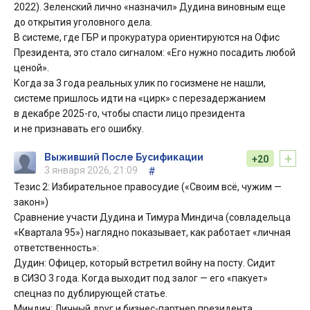
2022). Зеленский лично «назначил» Дудина виновным еще
до открытия уголовного дела.
В системе, где ГБР и прокуратура ориентируются на Офис
Президента, это стало сигналом: «Его нужно посадить любой
ценой».
Когда за 3 года реальных улик по госизмене не нашли,
системе пришлось идти на «цирк» с перезадержанием
в декабре 2025-го, чтобы спасти лицо президента
и не признавать его ошибку.
+
Выживший После Бусификации
+20
3 января 2026, 21:09
#
Тезис 2: Избирательное правосудие («Своим всё, чужим —
закон»)
Сравнение участи Дудина и Тимура Миндича (совладельца
«Квартала 95») наглядно показывает, как работает «личная
ответственность»:
Дудин: Офицер, который встретил войну на посту. Сидит
в СИЗО 3 года. Когда выходит под залог — его «пакует»
спецназ по дублирующей статье.
Миндич: Личный друг и бизнес-партнер президента.