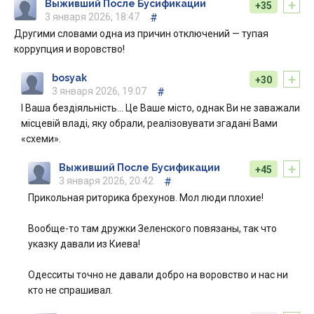
+
Выживший После Бусификации
+35
3 января 2026, 18:47
#
Другими словами одна из причин отключений — тупая
коррупция и воровство!
+
bosyak
+30
3 января 2026, 19:07
#
І Ваша бездіяльність… Це Ваше місто, однак Ви не заважали
місцевій владі, яку обрали, реалізовувати згадані Вами
«схеми».
+
Выживший После Бусификации
+45
3 января 2026, 20:42
#
Прикольная риторика брехунов. Мол люди плохие!
Вообще-то там дружки Зеленского повязаны, так что
указку давали из Киева!
Одесситы точно не давали добро на воровство и нас ни
кто не спрашивал.