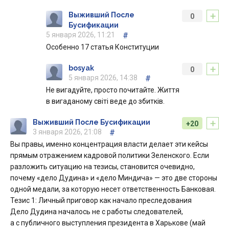
+
Выживший После
0
Бусификации
5 января 2026, 11:21
#
Особенно 17 статья Конституции
+
bosyak
0
5 января 2026, 14:38
#
Не вигадуйте, просто почитайте. Життя
в вигаданому світі веде до збитків.
+
Выживший После Бусификации
+20
3 января 2026, 21:08
#
Вы правы, именно концентрация власти делает эти кейсы
прямым отражением кадровой политики Зеленского. Если
разложить ситуацию на тезисы, становится очевидно,
почему «дело Дудина» и «дело Миндича» — это две стороны
одной медали, за которую несет ответственность Банковая.
Тезис 1: Личный приговор как начало преследования
Дело Дудина началось не с работы следователей,
а с публичного выступления президента в Харькове (май