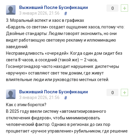
+
Выживший После Бусификации
0
3 января 2026, 21:56
#
3. Моральный аспект и хаос в графиках
«Бардель со светом» создает ощущение хаоса, потому что:
Двойные стандарты: Людям говорят экономить, но они
видят работающую световую рекламу и иллюминацию
заведений.
Несправедливость «очередей»: Когда один дом сидит без
света 8 часов, а соседний (такой же) — 2 часа,
Госэнергонадзор часто находит нарушения: диспетчеры
«вручную» оставляют свет тем домам, где живут
влиятельные люди или руководство местных сетей.
+
Выживший После Бусификации
0
3 января 2026, 21:56
#
Как с этим борются?
В 2025 году ввели систему «автоматизированного
отключения фидеров», чтобы минимизировать
человеческий фактор. Однако в регионах до сих пор
процветает «ручное управление» рубильником, где решение