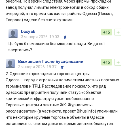
энергии. По версии следствия, через фирмы-прокладки
завод получал лимиты электроэнергии в обход общих
очередей, в то время как жилые районы Одессы (Поскот,
Таирова) сидели без света сутками.
+
bosyak
+15
3 января 2026, 19:03
#
Це було б неможливо без місцевої влади. Ви до неї
заертались?
+
Выживший После Бусификации
+15
3 января 2026, 18:37
#
2. Одесские «прокладки» и торговые центры
Одесса — город с огромным количеством частных портовых
терминалов и ТРЦ. Расследование показало, что ряд
одесских предприятий получали статус «объектов
критической инфраструктуры» необоснованно.
Торговые центры и элитные ЖК: Журналисты-
расследователи (в частности, проект Bihus.Info) упоминали,
что некоторые крупные торговые объекты в Одессе
оставались со светом даже во время жестких блэкаутов.