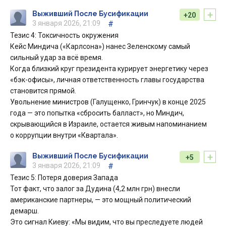
+
Выживший После Бусификации
+20
3 января 2026, 21:09
#
Тезис 4: Токсичность окружения
Кейс Миндича («Карлсона») нанес Зеленскому самый
сильный удар за всё время.
Когда близкий круг президента курирует энергетику через
«бэк-офисы», личная ответственность главы государства
становится прямой.
Увольнение министров (Галущенко, Гринчук) в конце 2025
года — это попытка «сбросить балласт», но Миндич,
скрывающийся в Израиле, остается живым напоминанием
о коррупции внутри «Квартала».
+
Выживший После Бусификации
+5
3 января 2026, 21:09
#
Тезис 5: Потеря доверия Запада
Тот факт, что залог за Дудина (4,2 млн грн) внесли
американские партнеры, — это мощный политический
демарш.
Это сигнал Киеву: «Мы видим, что вы преследуете людей