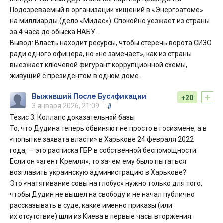
Подозреваемый в организации хищений в «Энергоатоме»
на миллиарды (дело «Мидас»). Спокойно уезжает из страны
за 4 часа до обыска НАБУ.
Вывод: Власть находит ресурсы, чтобы стеречь ворота СИЗО
ради одного офицера, но «не замечает», как из страны
выезжает ключевой фигурант коррупционной схемы,
живущий с президентом в одном доме.
+
Выживший После Бусификации
+20
3 января 2026, 21:09
#
Тезис 3: Коллапс доказательной базы
То, что Дудина теперь обвиняют не просто в госизмене, а в
«попытке захвата власти» в Харькове 24 февраля 2022
года, — это расписка ГБР в собственной беспомощности.
Если он «агент Кремля», то зачем ему было пытаться
возглавить украинскую администрацию в Харькове?
Это «натягивание совы на глобус» нужно только для того,
чтобы Дудин не вышел на свободу и не начал публично
рассказывать в суде, какие именно приказы (или
их отсутствие) шли из Киева в первые часы вторжения.