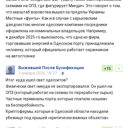
схемами на ОПЗ, где фигурирует Миндич. Это говорит о том,
что масштаб воровства вышел за пределы Украины.
Местные «фунты»: Как и в случае с харьковским
дзюдоистом, многие одесские компании-посредники
оформлены на номинальных владельцев. Например,
в декабре 2025-го выяснилось, что одна из фирм,
торговавшая энергией в Одесском порту, принадлежала
человеку, который официально работает охранником
на автостоянке.
+
Выживший После Бусификации
+15
3 января 2026, 18:37
#
Итог: куда ушел свет одесситов?
Физически свет никуда не экспортировался. Он ушел на:
ОПЗ (который работал на схемах по переработке сырья).
Частные терминалы порта, которые платили «кэшем»
за бесперебойность.
Криптофермы, которые в Одесской области находили
убежище под крышей «критически важных объектов».