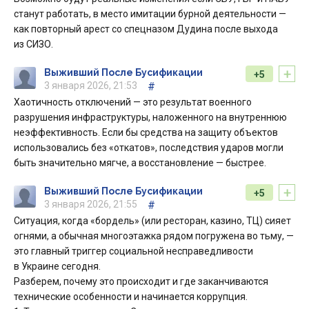
станут работать, в место имитации бурной деятельности —
как повторный арест со спецназом Дудина после выхода
из СИЗО.
+
Выживший После Бусификации
+5
3 января 2026, 21:53
#
Хаотичность отключений — это результат военного
разрушения инфраструктуры, наложенного на внутреннюю
неэффективность. Если бы средства на защиту объектов
использовались без «откатов», последствия ударов могли
быть значительно мягче, а восстановление — быстрее.
+
Выживший После Бусификации
+5
3 января 2026, 21:55
#
Ситуация, когда «бордель» (или ресторан, казино, ТЦ) сияет
огнями, а обычная многоэтажка рядом погружена во тьму, —
это главный триггер социальной несправедливости
в Украине сегодня.
Разберем, почему это происходит и где заканчиваются
технические особенности и начинается коррупция.