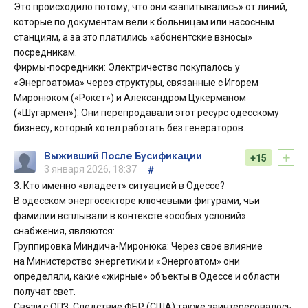
Это происходило потому, что они «запитывались» от линий,
которые по документам вели к больницам или насосным
станциям, а за это платились «абонентские взносы»
посредникам.
Фирмы-посредники: Электричество покупалось у
«Энергоатома» через структуры, связанные с Игорем
Миронюком («Рокет») и Александром Цукерманом
(«Шугармен»). Они перепродавали этот ресурс одесскому
бизнесу, который хотел работать без генераторов.
+
Выживший После Бусификации
+15
3 января 2026, 18:37
#
3. Кто именно «владеет» ситуацией в Одессе?
В одесском энергосекторе ключевыми фигурами, чьи
фамилии всплывали в контексте «особых условий»
снабжения, являются:
Группировка Миндича-Миронюка: Через свое влияние
на Министерство энергетики и «Энергоатом» они
определяли, какие «жирные» объекты в Одессе и области
получат свет.
Связи с ОПЗ: Следствие ФБР (США) также заинтересовалось