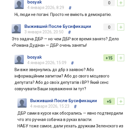
+
bosyak
0
4 января 2026, 8:29
#
Ні, люди не погані. Просто не вміють в демократію.
+
Выживший После Бусификации
0
3 января 2026, 20:50
#
Это задача ДБР — но чем ДБР все время занято? Дело
«Романа Дудіна» — ДБР очень заняты!
+
bosyak
+15
4 января 2026, 15:09
#
Ви вже звернулись до дбр з заявою? Або
інформаційним запитом? Або до свого місцевого
депутата? Або до своїх депутатів і ВР? Який сенс
озвучувати Ваши зауваження їм тут?
+
Выживший После Бусификации
+5
4 января 2026, 15:23
#
ДБР сами в курсе как обосрались — явно подтвердили
что это ручная собачка в руках власти.
НАБУ тоже самое, дали уехать дружкам Зеленского из