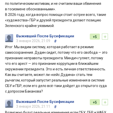
по политическим мотивам, и не считаем ваши обвинения
в госизмене обоснованными».
В 2026 году, когда вопрос помощи стоит острее всего, такие
«художества» ГБР и друзей президента делают позицию
Зеленского крайне уязвимой.
+
Выживший После Бусификации
+5
3 января 2026, 21:09
#
Итог: Мы видим систему, которая работает в режиме
самосохранения. Дудин сидит, потому что его свобода — это
признание неправоты президента. Миндич гуляет, потому
что его арест — это признание коррупции в ближайшем
окружении президента. Это и есть личная ответственность.
Как вы считаете, может ли «кейс Дудина» стать тем
рычагом, который запустит реальные изменения в системе
СБУ и ГБР, если его дело всё-таки дойдет до открытого суда
с допросом Баканова?
+
Выживший После Бусификации
+5
3 января 2026, 21:11
#
Возможно будут реальные изменения если СБУ, ГБР и НАБУ