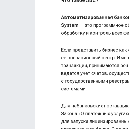
Что такое АБС?
Автоматизированная банковс
System
— это программное об
обработку и контроль всех ф
Если представить бизнес как
ее операционный центр. Имен
транзакции, принимаются реш
ведется учет счетов, осущест
с государственными реестра
системами.
Для небанковских поставщико
Закона «О платежных услугах
для запуска лицензированных
классического банка. С одни