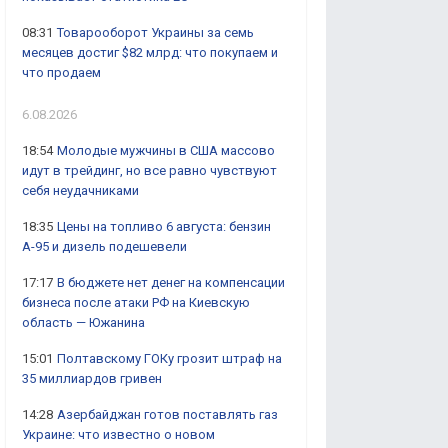
08:31
Товарооборот Украины за семь
месяцев достиг $82 млрд: что покупаем и
что продаем
6.08.2026
18:54
Молодые мужчины в США массово
идут в трейдинг, но все равно чувствуют
себя неудачниками
18:35
Цены на топливо 6 августа: бензин
А-95 и дизель подешевели
17:17
В бюджете нет денег на компенсации
бизнеса после атаки РФ на Киевскую
область — Южанина
15:01
Полтавскому ГОКу грозит штраф на
35 миллиардов гривен
14:28
Азербайджан готов поставлять газ
Украине: что известно о новом