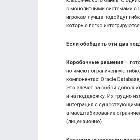
с монолитными системами с ж
игрокам лучше подойдут гибк
которые легко интегрируютс
Если обобщить эти два под
Коробочные решения
— гот
но имеют ограниченную гибко
компонентах: Oracle Databas
Это влечет за собой дополнит
и на поддержку. Их трудно из
интеграция с существующими
а масштабирование ограничен
(лицензионно).
Кастомные решения
проект