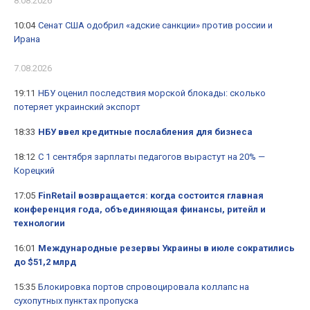
8.08.2026
10:04
Сенат США одобрил «адские санкции» против россии и
Ирана
7.08.2026
19:11
НБУ оценил последствия морской блокады: сколько
потеряет украинский экспорт
18:33
НБУ ввел кредитные послабления для бизнеса
18:12
С 1 сентября зарплаты педагогов вырастут на 20% —
Корецкий
17:05
FinRetail возвращается: когда состоится главная
конференция года, объединяющая финансы, ритейл и
технологии
16:01
Международные резервы Украины в июле сократились
до $51,2 млрд
15:35
Блокировка портов спровоцировала коллапс на
сухопутных пунктах пропуска