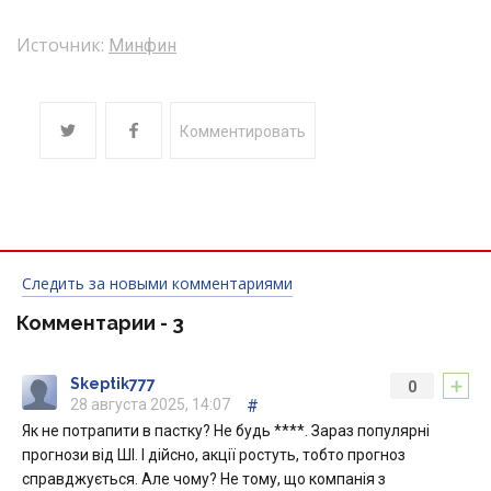
Источник:
Минфин
Комментировать
Следить за новыми комментариями
Комментарии -
3
+
Skeptik777
0
28 августа 2025, 14:07
#
Як не потрапити в пастку? Не будь ****. Зараз популярні
прогнози від ШІ. І дійсно, акції ростуть, тобто прогноз
справджується. Але чому? Не тому, що компанія з