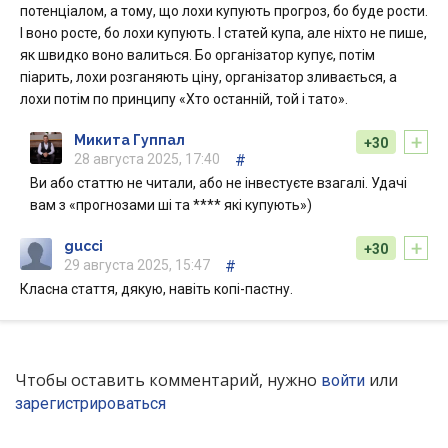
потенціалом, а тому, що лохи купують прогроз, бо буде рости.
І воно росте, бо лохи купують. І статей купа, але ніхто не пише,
як швидко воно валиться. Бо організатор купує, потім
піарить, лохи розганяють ціну, організатор зливається, а
лохи потім по принципу «Хто останній, той і тато».
+
Микита Гуппал
+30
28 августа 2025, 17:40
#
Ви або статтю не читали, або не інвестуєте взагалі. Удачі
вам з «прогнозами ші та **** які купують»)
+
gucci
+30
29 августа 2025, 15:47
#
Класна стаття, дякую, навіть копі-пастну.
Чтобы оставить комментарий, нужно
или
войти
зарегистрироваться