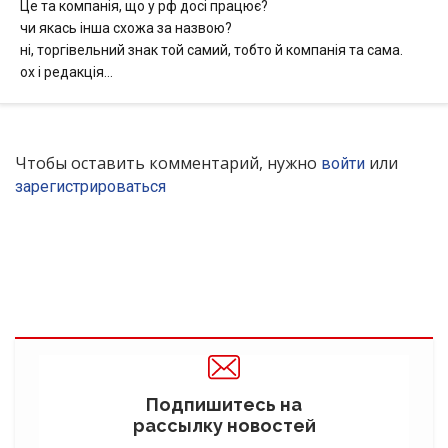
Це та компанія, що у рф досі працює?
чи якась інша схожа за назвою?
ні, торгівельний знак той самий, тобто й компанія та сама.
ох і редакція…
Чтобы оставить комментарий, нужно
или
войти
зарегистрироваться
Подпишитесь на
рассылку новостей