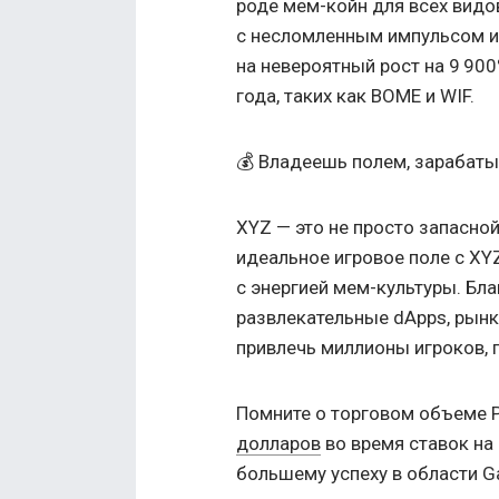
роде мем-койн для всех вид
с несломленным импульсом и 
на невероятный рост на 9 90
года, таких как BOME и WIF.
💰 Владеешь полем, зарабатыв
XYZ — это не просто запасной
идеальное игровое поле с XY
с энергией мем-культуры. Бл
развлекательные dApps, рынк
привлечь миллионы игроков, 
Помните о торговом объеме P
долларов
во время ставок на
большему успеху в области G