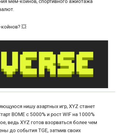
ния мем-койнов, спортивного ажиотажа
валют.
-койнов? 💥
яющуюся нишу азартных игр, XYZ станет
тарт BOME с 5000% и рост WIF на 1000%
ое, ведь XYZ готов взорваться более чем
цены до события TGE, затмив своих