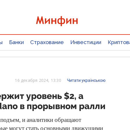
ы
Банки
Страхование
Инвестиции
Криптов
16 декабря 2024, 13:30
Читати українською
ержит уровень $2, а
dano в прорывном ралли
подъем, и аналитики обращают
орые могут стать основными движущими