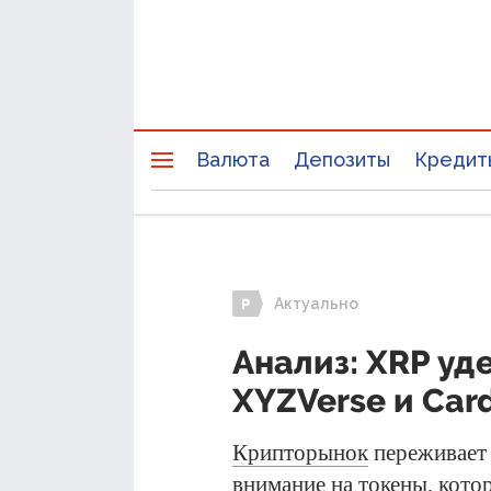
Валюта
Депозиты
Кредит
Актуально
Анализ: XRP уд
XYZVerse и Car
Крипторынок
переживает 
внимание на токены, кот