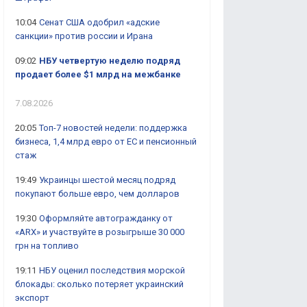
10:04
Сенат США одобрил «адские
санкции» против россии и Ирана
09:02
НБУ четвертую неделю подряд
продает более $1 млрд на межбанке
7.08.2026
20:05
Топ-7 новостей недели: поддержка
бизнеса, 1,4 млрд евро от ЕС и пенсионный
стаж
19:49
Украинцы шестой месяц подряд
покупают больше евро, чем долларов
19:30
Оформляйте автогражданку от
«ARX» и участвуйте в розыгрыше 30 000
грн на топливо
19:11
НБУ оценил последствия морской
блокады: сколько потеряет украинский
экспорт