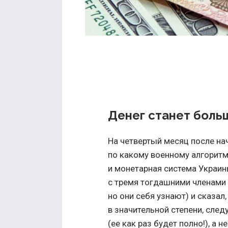
Денег станет боль
На четвертый месяц после на
по какому военному алгорит
и монетарная система Украин
с тремя тогдашними членами 
но они себя узнают) и сказал
в значительной степени, сле
(ее как раз будет полно!), а