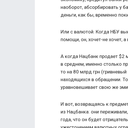
наоборот, абсорбировать у б
деньги, как бы, временно по
Или с валютой. Когда НБУ вы
помощи, он, хочет-не хочет, а
А когда Нацбанк продает $2 м
в среднем, именно столько п
то на 80 млрд грн (гривневый
находящихся в обращении. Т
уравновешивает свою же эми
И вот, возвращаясь к предме
из Нацбанка: они переживали,
года, что он будет отрицател
ужесточением валютных огра