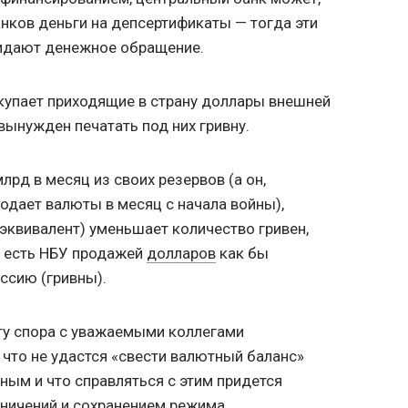
анков деньги на депсертификаты — тогда эти
кидают денежное обращение.
купает приходящие в страну доллары внешней
 вынужден печатать под них гривну.
лрд в месяц из своих резервов (а он,
родает валюты в месяц с начала войны),
 эквивалент) уменьшает количество гривен,
о есть НБУ продажей
долларов
как бы
ссию (гривны).
ту спора с уважаемыми коллегами
 что не удастся «свести валютный баланс»
ьным и что справляться с этим придется
ничений и сохранением режима