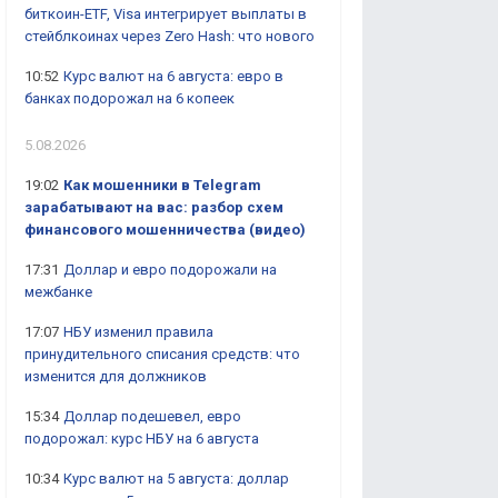
биткоин-ETF, Visa интегрирует выплаты в
стейблкоинах через Zero Hash: что нового
10:52
Курс валют на 6 августа: евро в
банках подорожал на 6 копеек
5.08.2026
19:02
Как мошенники в Telegram
зарабатывают на вас: разбор схем
финансового мошенничества (видео)
17:31
Доллар и евро подорожали на
межбанке
17:07
НБУ изменил правила
принудительного списания средств: что
изменится для должников
15:34
Доллар подешевел, евро
подорожал: курс НБУ на 6 августа
10:34
Курс валют на 5 августа: доллар