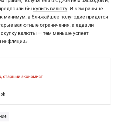
их гривен, получатели бюджетных расходов и,
 предпочли бы
купить валюту
. И чем раньше
как минимум, в ближайшее полугодие придется
тарые валютные ограничения, а едва ли
 покупку валюты — тем меньше успеет
 инфляции».
р, старший экономист
ook
ние