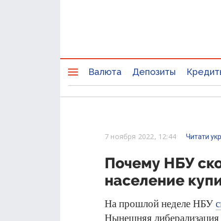
Валюта
Депозиты
Кредит
7 ноября 2022, 12:44
Читати ук
Почему НБУ ско
население куп
На прошлой неделе НБУ
с
Нынешняя либерализация 