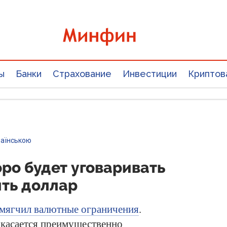
ы
Банки
Страхование
Инвестиции
Криптов
раїнською
ро будет уговаривать
ить доллар
мягчил валютные ограничения
.
касается преимущественно