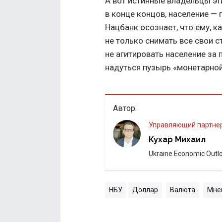
А вот истинные владельцы эт
в конце концов, население —
Нацбанк осознает, что ему, 
не только снимать все свои с
не агитировать население за
надуться пузырь «монетарной
Автор:
управляющий партне
Кухар Михаил
Ukraine Economic Outl
НБУ
Доллар
Валюта
Мне