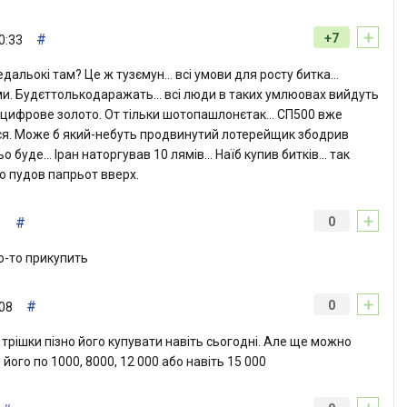
+
#
+7
0:33
едальокі там? Це ж тузємун… всі умови для росту битка…
ми. Будєттолькодаражать… всі люди в таких умлюовах вийдуть
я в цифрове золото. От тільки шотопашлонєтак… СП500 вже
ься. Може б який-небуть продвинутий лотерейщик збодрив
сьо буде… Іран наторгував 10 лямів… Наїб купив битків… так
то пудов папрьот вверх.
+
#
0
1
о-то прикупить
+
#
0
:08
 трішки пізно його купувати навіть сьогодні. Але ще можно
и його по 1000, 8000, 12 000 або навіть 15 000