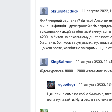
11 августа 2022, 1
SkrudjMacduck
Який «чорний серпень»? Ви чьо? Альо, ви н
війна… інфляція… друк грошей всіма уряда
з лоховських акцій та облігацій і кинутьс
4200… а биток на локальному дні теліпаєт
би оленів, бо якось засумували… ну, тіпа, в
що хеш росте, халвінг не за горами… ціна с
11 августа 2022, 11:2
KingSalmon
Ждем уровень 8000−12000 и там можно чт
11 августа 2022, 13
19226191
Ця новина сама по собі є бичачою, вже
встигнути зайти. Ну, а решті так, чекат