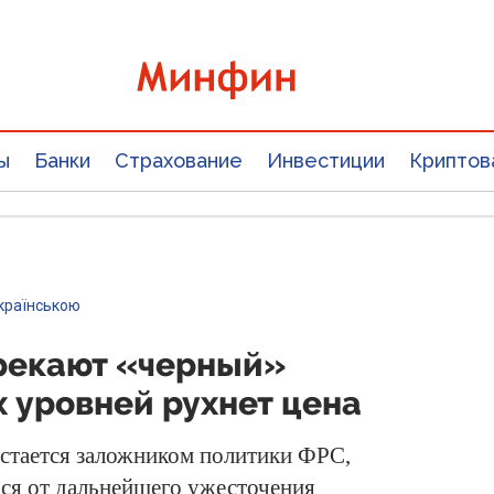
ы
Банки
Страхование
Инвестиции
Криптов
країнською
рекают «черный»
х уровней рухнет цена
тается заложником политики ФРС,
ться от дальнейшего ужесточения