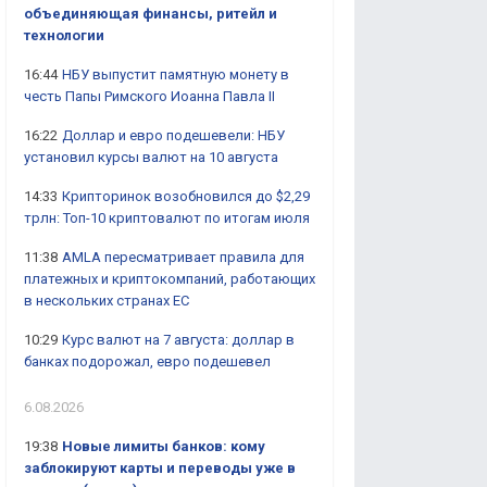
объединяющая финансы, ритейл и
технологии
16:44
НБУ выпустит памятную монету в
честь Папы Римского Иоанна Павла II
16:22
Доллар и евро подешевели: НБУ
установил курсы валют на 10 августа
14:33
Крипторинок возобновился до $2,29
трлн: Топ-10 криптовалют по итогам июля
11:38
AMLA пересматривает правила для
платежных и криптокомпаний, работающих
в нескольких странах ЕС
10:29
Курс валют на 7 августа: доллар в
банках подорожал, евро подешевел
6.08.2026
19:38
Новые лимиты банков: кому
заблокируют карты и переводы уже в