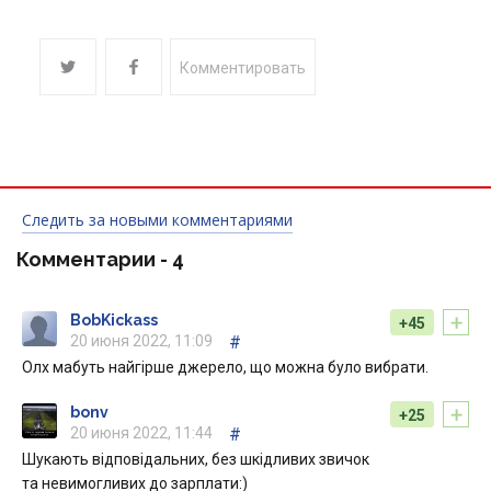
Комментировать
Следить за новыми комментариями
Комментарии -
4
+
BobKickass
+45
20 июня 2022, 11:09
#
Олх мабуть найгірше джерело, що можна було вибрати.
+
bonv
+25
20 июня 2022, 11:44
#
Шукають відповідальних, без шкідливих звичок
та невимогливих до зарплати:)