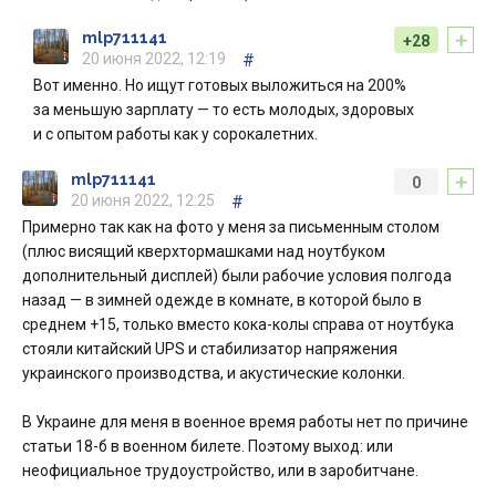
+
mlp711141
+28
20 июня 2022, 12:19
#
Вот именно. Но ищут готовых выложиться на 200%
за меньшую зарплату — то есть молодых, здоровых
и с опытом работы как у сорокалетних.
+
mlp711141
0
20 июня 2022, 12:25
#
Примерно так как на фото у меня за письменным столом
(плюс висящий кверхтормашками над ноутбуком
дополнительный дисплей) были рабочие условия полгода
назад — в зимней одежде в комнате, в которой было в
среднем +15, только вместо кока-колы справа от ноутбука
стояли китайский UPS и стабилизатор напряжения
украинского производства, и акустические колонки.
В Украине для меня в военное время работы нет по причине
статьи 18-б в военном билете. Поэтому выход: или
неофициальное трудоустройство, или в заробитчане.