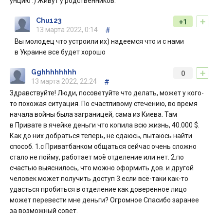
унцию :) Живут у родственников.
+
Chu123
+1
13 марта 2022, 0:14
#
Вы молодец что устроили их) надеемся что и с нами
в Украине все будет хорошо
+
Gghhhhhhhh
0
13 марта 2022, 22:24
#
Здравствуйте! Люди, посоветуйте что делать, может у кого-
то похожая ситуация. По счастливому стечению, во время
начала войны была заграницей, сама из Киева. Там
в Привате в ячейке деньги что копила всю жизнь, 40.000 $.
Как до них добраться теперь, не сдаюсь, пытаюсь найти
способ. 1.с Приватбанком общаться сейчас очень сложно
стало не пойму, работает моё отделение или нет. 2.по
счастью выяснилось, что можно оформить дов. и другой
человек может получить доступ 3.если всё-таки как-то
удасться пробиться в отделение как доверенное лицо
может перевести мне деньги? Огромное Спасибо заранее
за возможный совет.