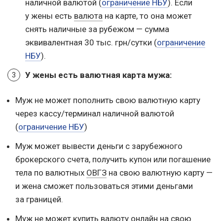
наличной валютой (
ограничение НБУ
). Если
у жены есть
валюта
на карте, то она может
снять наличные за рубежом — сумма
эквивалентная 30 тыс. грн/сутки (
ограничение
НБУ
).
У жены есть валютная карта мужа:
Муж не может пополнить свою валютную карту
через кассу/терминал наличной валютой
(
ограничение НБУ
)
Муж может вывести деньги с зарубежного
брокерского счета, получить купон или погашение
тела по валютных
ОВГЗ
на свою валютную карту —
и жена сможет пользоваться этими деньгами
за границей.
Муж не может
купить валюту
онлайн на свою