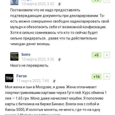
10 марта 2022, 5:42
#
Постановили что не надо предоставлять
подтверждающие документы при декларировании. То-
есть можно совершенно свободно задекларировать свой
муль
е
н и обезопасить себя от возможной конфискации.
Хотя я сильно сомневаюсь что кто-то сейчас будет
сильно придераться… разве что ты действительно
чемодан денег везешь.
+
bonv
+5
10 марта 2022, 9:35
#
Нікого не перевіряють.
+
Ferox
+16
11 марта 2022, 7:45
#
Моя жена и сын в Молдове, я дома. Жена оплачивает
покупки гривневыми картами через Гугл пей. Курс обмена 1
лея — 1.65 грн. Моно даже начисляет кешбек. Я пополняю
карты с биткоина на бирже Бинанс. Взяла она с собой и
баксы 5000, И золотые монеты, не много, где-то на одну