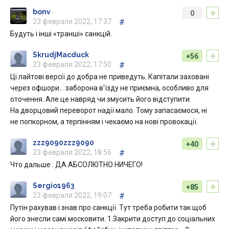
+
bonv
0
23 февраля 2022, 17:37
#
Будуть і інші «транші» санкцій.
+
SkrudjMacduck
+56
23 февраля 2022, 17:50
#
Ці лайтові версії до добра не приведуть. Капітали заховані
через офшори… заборона в'їзду не приємна, особливо для
оточення. Але це навряд чи змусить його відступити.
На дворцовий переворот надії мало. Тому запасаємося, ні
не попкорном, а терпінням і чекаємо на нові провокації.
+
zzz9090zzz9090
+40
23 февраля 2022, 18:56
#
Что дальше : ДА АБСОЛЮТНО НИЧЕГО!
+
Sergio1963
+85
23 февраля 2022, 19:07
#
Путін рахував і знав про санкції. Тут треба робити так щоб
його знесли самі московити. 1.Закрити доступ до соціальних