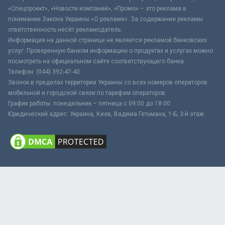
«Спецпроект», «Новости компаний», «Промо» – это реклама в
понимании Закона Украины «О рекламе». За содержание рекламы
ответственность несёт рекламодатель.
Информация на данной странице не является рекламой банковских
услуг. Проверенную банком информацию о продуктах и услугах можно
посмотреть на официальном сайте соответствующего банка.
Телефон: (044) 392-47-40
Звонок в пределах территории Украины со всех номеров операторов
мобильной и городской связи по тарифам операторов
График работы: понедельник – пятница с 09:00 до 18:00
Юридический адрес: Украина, Киев, Вадима Гетьмана, 1-Б, 3-й этаж