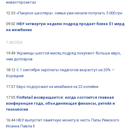
инвестпроектах
12:35
«Пакунок школяра»: семьи уже начали получать 5 000 грн
09:02
НБУ четвертую неделю подряд продает более $1 млрд
на межбанке
7.08.2026
19:49
Украинцы шестой месяц подряд покупают больше евро,
чем долларов
18:12
С 1 сентября зарплаты педагогов вырастут на 20% —
Корецкий
17:37
Евро подорожал на межбанке на 22 копейки
17:05
FinRetail возвращается: когда состоится главная
конференция года, объединяющая финансы, ритейл и
технологии
16:44
НБУ выпустит памятную монету в честь Папы Римского
Иоанна Павла II