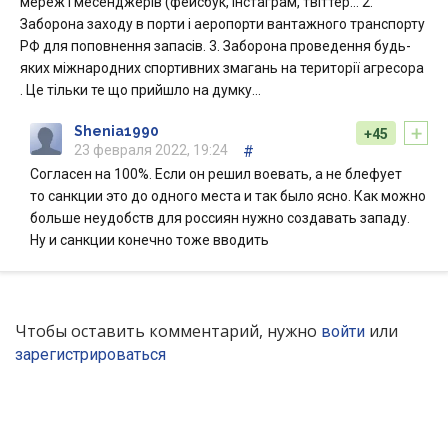
мереж і месенджерів (фейсбук, інстаграм, твіттер… 2.
Заборона заходу в порти і аеропорти вантажного транспорту
РФ для поповнення запасів. 3. Заборона проведення будь-
яких міжнародних спортивних змагань на території агресора
. Це тільки те що прийшло на думку…
+
Shenia1990
+45
23 февраля 2022, 19:24
#
Согласен на 100%. Если он решил воевать, а не блефует
то санкции это до одного места и так было ясно. Как можно
больше неудобств для россиян нужно создавать западу.
Ну и санкции конечно тоже вводить
Чтобы оставить комментарий, нужно
или
войти
зарегистрироваться