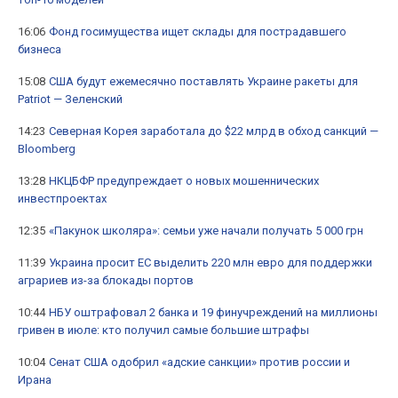
16:06
Фонд госимущества ищет склады для пострадавшего
бизнеса
15:08
США будут ежемесячно поставлять Украине ракеты для
Patriot — Зеленский
14:23
Северная Корея заработала до $22 млрд в обход санкций —
Bloomberg
13:28
НКЦБФР предупреждает о новых мошеннических
инвестпроектах
12:35
«Пакунок школяра»: семьи уже начали получать 5 000 грн
11:39
Украина просит ЕС выделить 220 млн евро для поддержки
аграриев из-за блокады портов
10:44
НБУ оштрафовал 2 банка и 19 финучреждений на миллионы
гривен в июле: кто получил самые большие штрафы
10:04
Сенат США одобрил «адские санкции» против россии и
Ирана