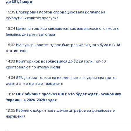
до $51,2 млрд
15:35
Блокировка портов спровоцировала коллапс на
сухопутных пунктах пропуска
15:24
Цены на топливо снижаются: как изменилась стоимость
бензина, дизеля и автогаза
15:02
ИИ-пузырь растет вдвое быстрее жилищного бума в США:
статистика
14:33
Крипторинок возобновился до $2,29 трлн: Топ-10
криптовалют по итогам июля
14:04
84% дохода только на выживание: как украинцы тратят
деньги и что мечтают изменить
13:32
НБУ обновил прогноз ВВП: что будет ждать экономику
Украины в 2026-2028 годах
13:05
Кабмин одобрил повышение штрафов за финансовые
нарушения