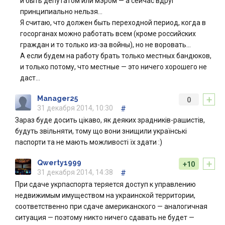
и быть депутатом или мэром — а сейчас вдруг
принципиально нельзя…
Я считаю, что должен быть переходной период, когда в
госорганах можно работать всем (кроме российских
граждан и то только из-за войны), но не воровать…
А если будем на работу брать только местных бандюков,
и только потому, что местные — это ничего хорошего не
даст…
+
Manager25
0
31 декабря 2014, 10:30
#
Зараз буде досить цікаво, як деяких зрадників-рашистів,
будуть звільняти, тому що вони знищили українські
паспорти та не мають можливості їх здати :)
+
Qwerty1999
+10
31 декабря 2014, 14:38
#
При сдаче укрпаспорта теряется доступ к управлению
недвижимым имуществом на украинской территории,
соответственно при сдаче американского — аналогичная
ситуация — поэтому никто ничего сдавать не будет —