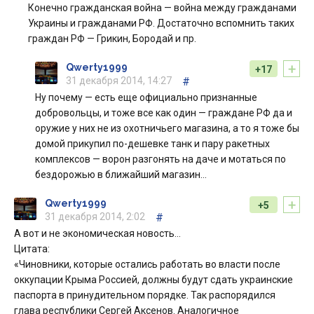
Конечно гражданская война — война между гражданами
Украины и гражданами РФ. Достаточно вспомнить таких
граждан РФ — Грикин, Бородай и пр.
+
Qwerty1999
+17
31 декабря 2014, 14:27
#
Ну почему — есть еще официально признанные
добровольцы, и тоже все как один — граждане РФ да и
оружие у них не из охотничьего магазина, а то я тоже бы
домой прикупил по-дешевке танк и пару ракетных
комплексов — ворон разгонять на даче и мотаться по
бездорожью в ближайший магазин…
+
Qwerty1999
+5
31 декабря 2014, 2:02
#
А вот и не экономическая новость…
Цитата:
«Чиновники, которые остались работать во власти после
оккупации Крыма Россией, должны будут сдать украинские
паспорта в принудительном порядке. Так распорядился
глава республики Сергей Аксенов. Аналогичное