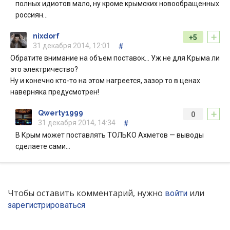
полных идиотов мало, ну кроме крымских новообращенных
россиян…
+
nixdorf
+5
31 декабря 2014, 12:01
#
Обратите внимание на объем поставок… Уж не для Крыма ли
это электричество?
Ну и конечно кто-то на этом нагреется, зазор то в ценах
наверняка предусмотрен!
+
Qwerty1999
0
31 декабря 2014, 14:34
#
В Крым может поставлять ТОЛЬКО Ахметов — выводы
сделаете сами…
Чтобы оставить комментарий, нужно
или
войти
зарегистрироваться