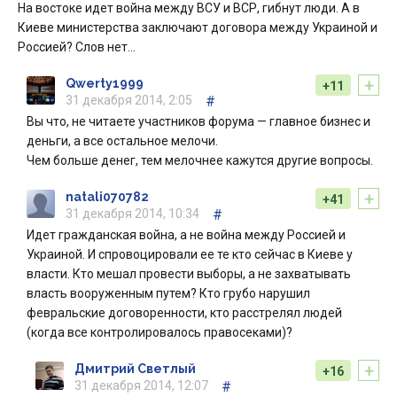
На востоке идет война между ВСУ и ВСР, гибнут люди. А в
Киеве министерства заключают договора между Украиной и
Россией? Слов нет…
+
Qwerty1999
+11
31 декабря 2014, 2:05
#
Вы что, не читаете участников форума — главное бизнес и
деньги, а все остальное мелочи.
Чем больше денег, тем мелочнее кажутся другие вопросы.
+
natali070782
+41
31 декабря 2014, 10:34
#
Идет гражданская война, а не война между Россией и
Украиной. И спровоцировали ее те кто сейчас в Киеве у
власти. Кто мешал провести выборы, а не захватывать
власть вооруженным путем? Кто грубо нарушил
февральские договоренности, кто расстрелял людей
(когда все контролировалось правосеками)?
+
Дмитрий Светлый
+16
31 декабря 2014, 12:07
#