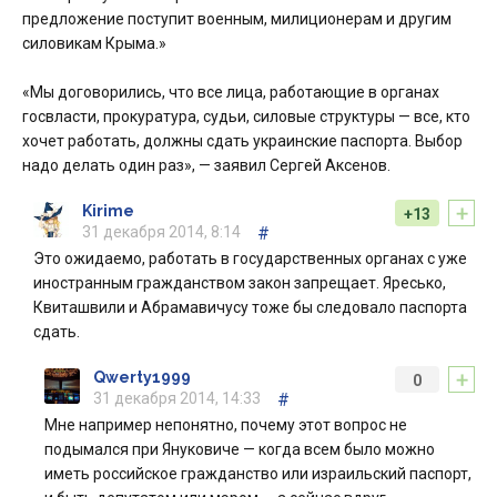
предложение поступит военным, милиционерам и другим
силовикам Крыма.»
«Мы договорились, что все лица, работающие в органах
госвласти, прокуратура, судьи, силовые структуры — все, кто
хочет работать, должны сдать украинские паспорта. Выбор
надо делать один раз», — заявил Сергей Аксенов.
+
Kirime
+13
31 декабря 2014, 8:14
#
Это ожидаемо, работать в государственных органах с уже
иностранным гражданством закон запрещает. Яресько,
Квиташвили и Абрамавичусу тоже бы следовало паспорта
сдать.
+
Qwerty1999
0
31 декабря 2014, 14:33
#
Мне например непонятно, почему этот вопрос не
подымался при Януковиче — когда всем было можно
иметь российское гражданство или израильский паспорт,