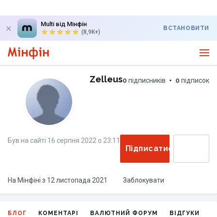
Multi від Мінфін
ВСТАНОВИТИ
(8,9K+)
Zelleus
0
підписників
0
підписок
Був на сайті
16 серпня 2022
о
23:11
Підписатися
На Мінфіні з
12 листопада 2021
Заблокувати
БЛОГ
КОМЕНТАРІ
ВАЛЮТНИЙ ФОРУМ
ВІДГУКИ
Г