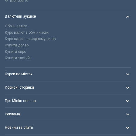
monobank
Валютний аукціон
Обмін валют
Курс валют в обмінниках
Курс валют на чорному ринку
Купити долар
Купити євро
Купити злотий
Курси по містах
Корисні сторінки
Про Minfin.com.ua
Реклама
Новини та статті