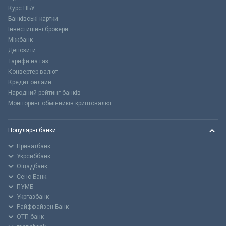
Курс НБУ
Банківські картки
Інвестиційні брокери
Міжбанк
Депозити
Тарифи на газ
Конвертер валют
Кредит онлайн
Народний рейтинг банків
Моніторинг обмінників криптовалют
Популярні банки
Приватбанк
Укрсиббанк
Ощадбанк
Сенс Банк
ПУМБ
Укргазбанк
Райффайзен Банк
ОТП банк