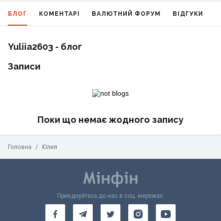
БЛОГ
КОМЕНТАРІ
ВАЛЮТНИЙ ФОРУМ
ВІДГУКИ
Г
Yuliia2603 - блог
Записи
Поки що немає жодного запису
Головна
/
Юлия
Приєднуйтесь до нас в соц. мережах: