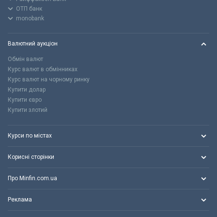
ОТП банк
monobank
Валютний аукціон
Обмін валют
Курс валют в обмінниках
Курс валют на чорному ринку
Купити долар
Купити євро
Купити злотий
Курси по містах
Корисні сторінки
Про Minfin.com.ua
Реклама