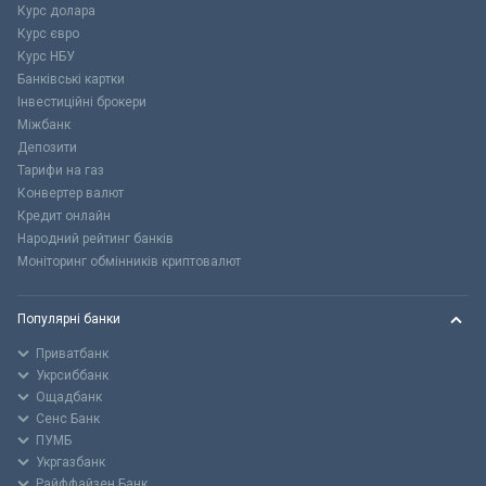
Курс долара
Курс євро
Курс НБУ
Банківські картки
Інвестиційні брокери
Міжбанк
Депозити
Тарифи на газ
Конвертер валют
Кредит онлайн
Народний рейтинг банків
Моніторинг обмінників криптовалют
Популярні банки
Приватбанк
Укрсиббанк
Ощадбанк
Сенс Банк
ПУМБ
Укргазбанк
Райффайзен Банк