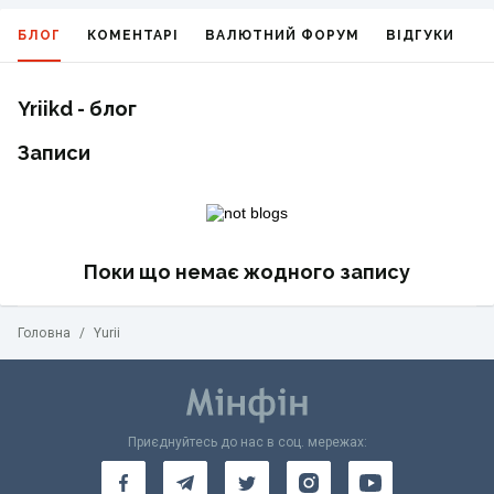
БЛОГ
КОМЕНТАРІ
ВАЛЮТНИЙ ФОРУМ
ВІДГУКИ
Г
Yriikd - блог
Записи
Поки що немає жодного запису
Головна
/
Yurii
Приєднуйтесь до нас в соц. мережах: