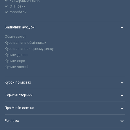
Райффайзен Банк
ОТП банк
monobank
Валютний аукціон
Обмін валют
Курс валют в обмінниках
Курс валют на чорному ринку
Купити долар
Купити євро
Купити злотий
Курси по містах
Корисні сторінки
Про Minfin.com.ua
Реклама