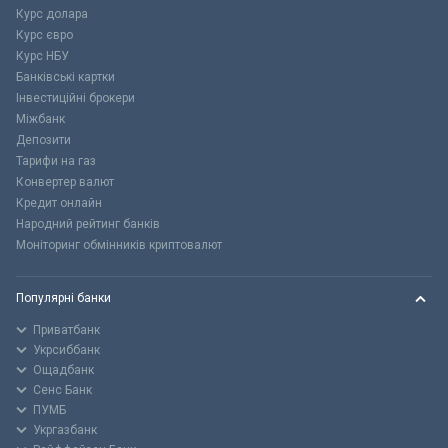
Курс долара
Курс євро
Курс НБУ
Банківські картки
Інвестиційні брокери
Міжбанк
Депозити
Тарифи на газ
Конвертер валют
Кредит онлайн
Народний рейтинг банків
Моніторинг обмінників криптовалют
Популярні банки
Приватбанк
Укрсиббанк
Ощадбанк
Сенс Банк
ПУМБ
Укргазбанк