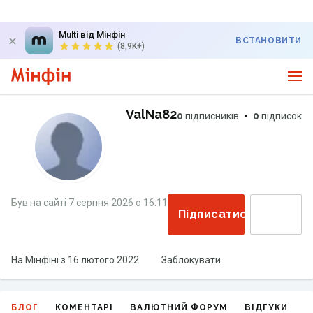
Multi від Мінфін
ВСТАНОВИТИ
(8,9K+)
ValNa82
0
підписників
0
підписок
Був на сайті
7 серпня 2026
о
16:11
Підписатися
На Мінфіні з
16 лютого 2022
Заблокувати
БЛОГ
КОМЕНТАРІ
ВАЛЮТНИЙ ФОРУМ
ВІДГУКИ
Г