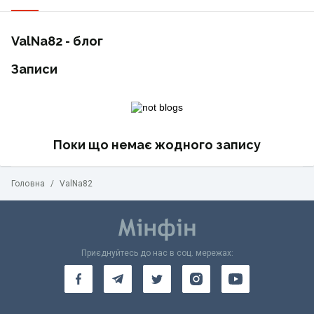
ValNa82 - блог
Записи
Поки що немає жодного запису
Головна
/
ValNa82
Приєднуйтесь до нас в соц. мережах: