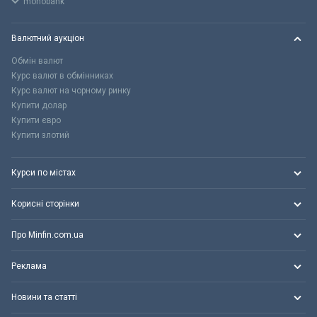
monobank
Валютний аукціон
Обмін валют
Курс валют в обмінниках
Курс валют на чорному ринку
Купити долар
Купити євро
Купити злотий
Курси по містах
Корисні сторінки
Про Minfin.com.ua
Реклама
Новини та статті