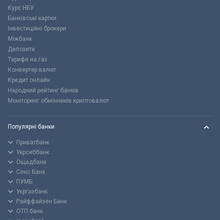
Курс НБУ
Банківські картки
Інвестиційні брокери
Міжбанк
Депозити
Тарифи на газ
Конвертер валют
Кредит онлайн
Народний рейтинг банків
Моніторинг обмінників криптовалют
Популярні банки
Приватбанк
Укрсиббанк
Ощадбанк
Сенс Банк
ПУМБ
Укргазбанк
Райффайзен Банк
ОТП банк