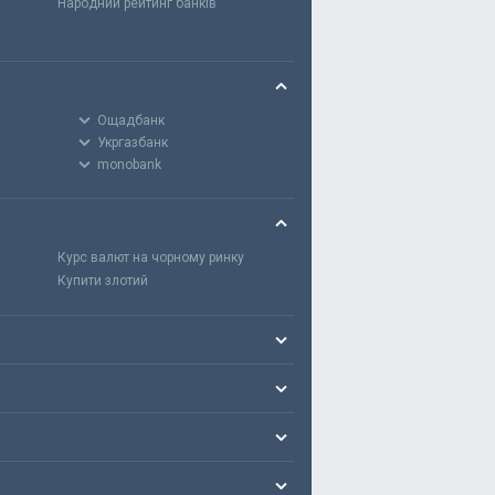
Народний рейтинг банків
Ощадбанк
Укргазбанк
monobank
Курс валют на чорному ринку
Купити злотий