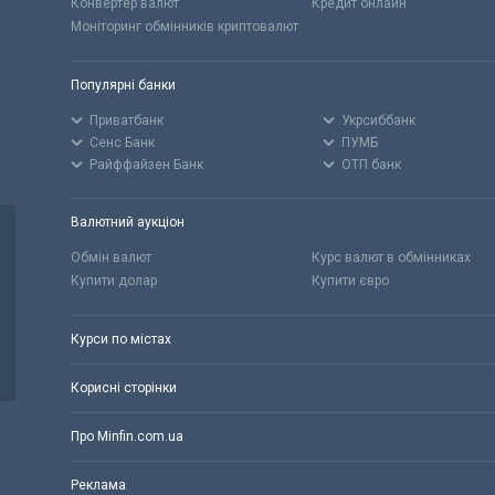
Конвертер валют
Кредит онлайн
Моніторинг обмінників криптовалют
Популярні банки
Приватбанк
Укрсиббанк
Сенс Банк
ПУМБ
Райффайзен Банк
ОТП банк
Валютний аукціон
Обмін валют
Курс валют в обмінниках
Купити долар
Купити євро
Курси по містах
Корисні сторінки
Про Minfin.com.ua
Реклама