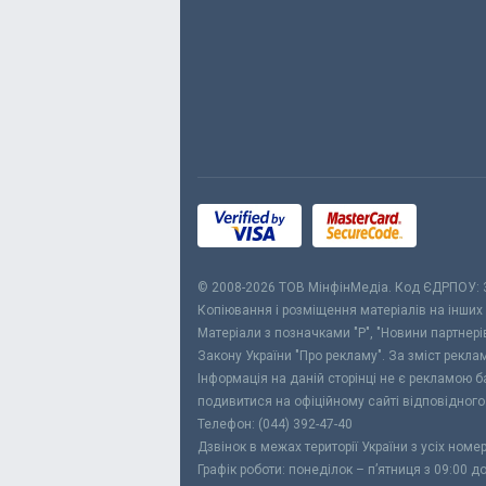
© 2008-2026 ТОВ МiнфiнМедiа. Код ЄДРПОУ:
Копіювання і розміщення матеріалів на інших
Матеріали з позначками "Р", "Новини партнерів
Закону України "Про рекламу". За зміст рекл
Інформація на даній сторінці не є рекламою 
подивитися на офіційному сайті відповідного
Телефон: (044) 392-47-40
Дзвінок в межах території України з усіх номе
Графік роботи: понеділок – п’ятниця з 09:00 д