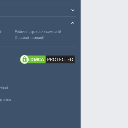
ї
Рейтинг страхових компаній
Страхові компанії
мінні
и можна