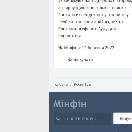
украинскую власть (всех за всё врем
за коррупцию и не только, а также
банки за их неадекватную политику
особенно во время войны, за что
банковская сфера в будущем
поплатится.
На Мінфіні з
21 березня 2022
Заблокувати
Головна
/
Робин Гуд
Пошук