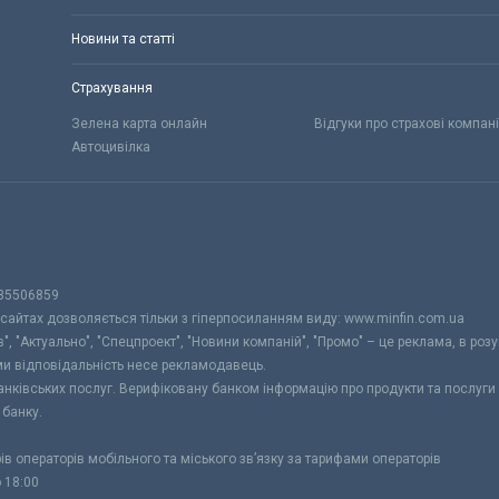
Новини та статті
Страхування
Зелена карта онлайн
Відгуки про страхові компані
Автоцивілка
 35506859
 сайтах дозволяється тільки з гіперпосиланням виду: www.minfin.com.ua
", "Актуально", "Спецпроект", "Новини компаній", "Промо" – це реклама, в розу
ами відповідальність несе рекламодавець.
банківських послуг. Верифіковану банком інформацію про продукти та послуг
 банку.
рів операторів мобільного та міського зв’язку за тарифами операторів
о 18:00