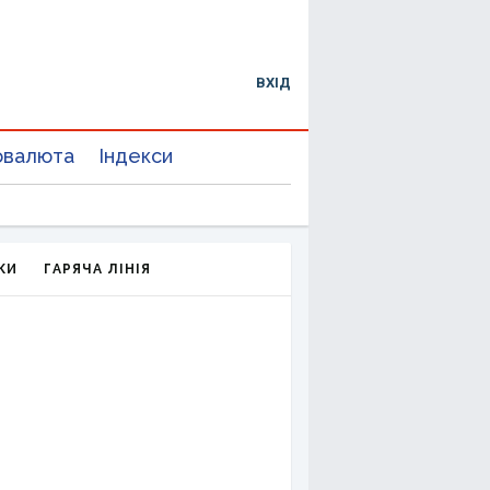
ВХІД
овалюта
Індекси
КИ
ГАРЯЧА ЛІНІЯ