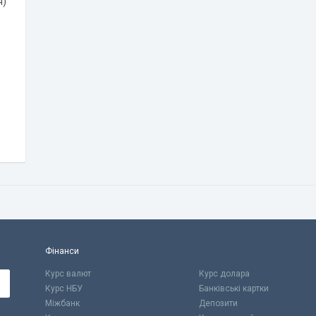
я)
Фінанси
Курс валют
Курс долара
Курс НБУ
Банківські картки
Міжбанк
Депозити