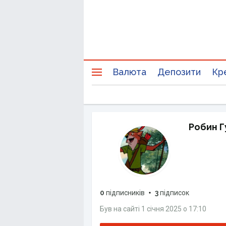
Валюта
Депозити
Кр
Робин Г
0
підписників
3
підписок
Був на сайті
1 січня 2025
о
17:10