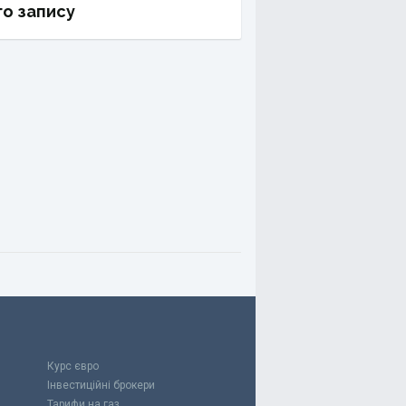
о запису
Курс євро
Інвестиційні брокери
Тарифи на газ