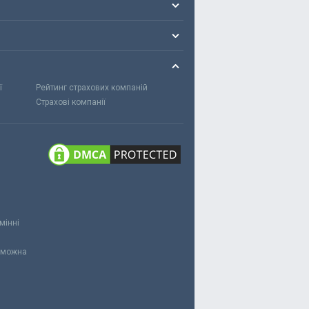
ї
Рейтинг страхових компаній
Страхові компанії
мінні
и можна