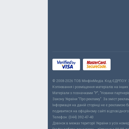
© 2008-2026 ТОВ МiнфiнМедiа. Код ЄДРПОУ:
Копіювання і розміщення матеріалів на інших
Матеріали з позначками "Р", "Новини партнерів
Закону України "Про рекламу". За зміст рекл
Інформація на даній сторінці не є рекламою 
подивитися на офіційному сайті відповідного
Телефон: (044) 392-47-40
Дзвінок в межах території України з усіх номе