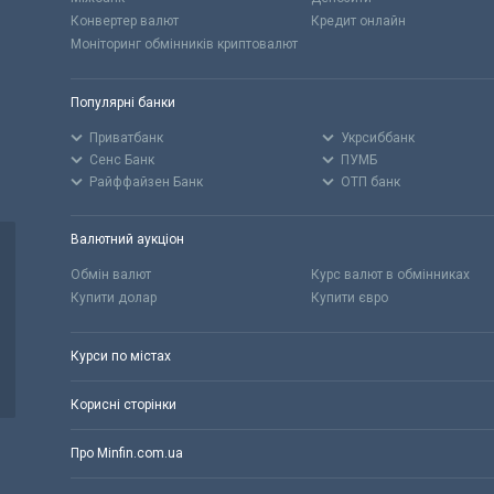
Конвертер валют
Кредит онлайн
Моніторинг обмінників криптовалют
Популярні банки
Приватбанк
Укрсиббанк
Сенс Банк
ПУМБ
Райффайзен Банк
ОТП банк
Валютний аукціон
Обмін валют
Курс валют в обмінниках
Купити долар
Купити євро
Курси по містах
Корисні сторінки
Про Minfin.com.ua