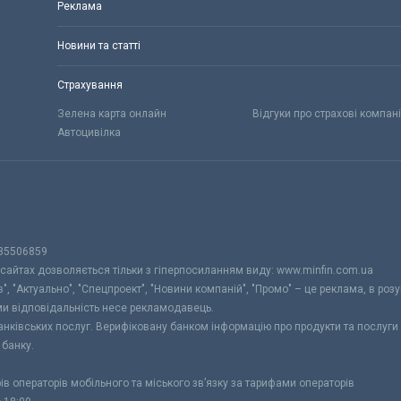
Реклама
Новини та статті
Страхування
Зелена карта онлайн
Відгуки про страхові компані
Автоцивілка
 35506859
 сайтах дозволяється тільки з гіперпосиланням виду: www.minfin.com.ua
", "Актуально", "Спецпроект", "Новини компаній", "Промо" – це реклама, в розу
ами відповідальність несе рекламодавець.
банківських послуг. Верифіковану банком інформацію про продукти та послуг
 банку.
рів операторів мобільного та міського зв’язку за тарифами операторів