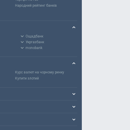
Народний рейтинг банків
Ощадбанк
Укргазбанк
monobank
Курс валют на чорному ринку
Купити злотий