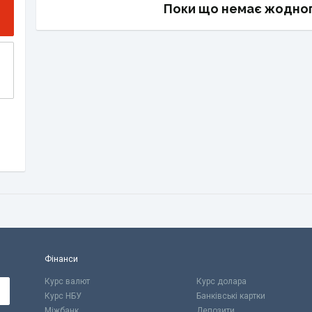
Поки що немає жодног
Фінанси
Курс валют
Курс долара
Курс НБУ
Банківські картки
Міжбанк
Депозити