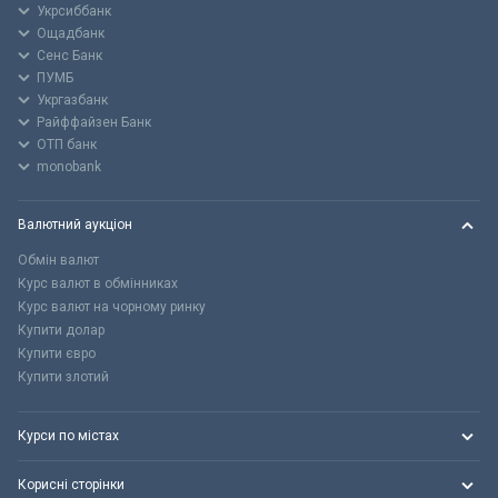
Укрсиббанк
Ощадбанк
Сенс Банк
ПУМБ
Укргазбанк
Райффайзен Банк
ОТП банк
monobank
Валютний аукціон
Обмін валют
Курс валют в обмінниках
Курс валют на чорному ринку
Купити долар
Купити євро
Купити злотий
Курси по містах
Корисні сторінки