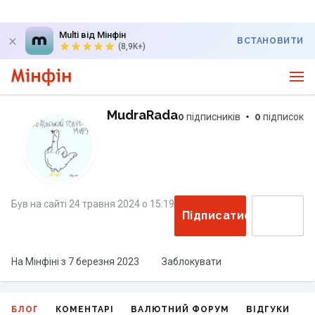
Multi від Мінфін
ВСТАНОВИТИ
(8,9K+)
MudraRada
0
підписників
0
підписок
Був на сайті
24 травня 2024
о
15:19
Підписатися
На Мінфіні з
7 березня 2023
Заблокувати
БЛОГ
КОМЕНТАРІ
ВАЛЮТНИЙ ФОРУМ
ВІДГУКИ
Г