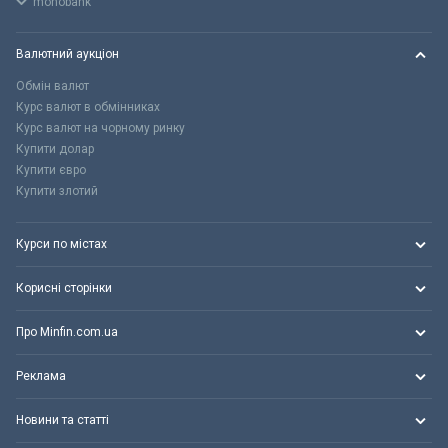
monobank
Валютний аукціон
Обмін валют
Курс валют в обмінниках
Курс валют на чорному ринку
Купити долар
Купити євро
Купити злотий
Курси по містах
Корисні сторінки
Про Minfin.com.ua
Реклама
Новини та статті