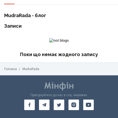
MudraRada - блог
Записи
Поки що немає жодного запису
Головна
/
MudraRada
Приєднуйтесь до нас в соц. мережах: