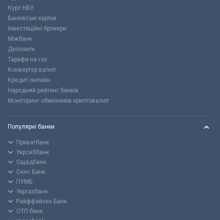
Курс НБУ
Банківські картки
Інвестиційні брокери
Міжбанк
Депозити
Тарифи на газ
Конвертер валют
Кредит онлайн
Народний рейтинг банків
Моніторинг обмінників криптовалют
Популярні банки
Приватбанк
Укрсиббанк
Ощадбанк
Сенс Банк
ПУМБ
Укргазбанк
Райффайзен Банк
ОТП банк