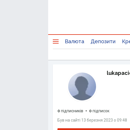
Валюта
Депозити
Кр
lukapaci
0
підписників
0
підписок
Був на сайті
13 березня 2023
о
09:48