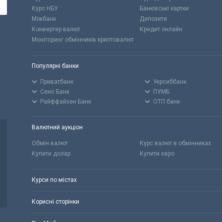
Курс НБУ
Банківські картки
Міжбанк
Депозити
Конвертер валют
Кредит онлайн
Моніторинг обмінників криптовалют
Популярні банки
Приватбанк
Укрсиббанк
Сенс Банк
ПУМБ
Райффайзен Банк
ОТП банк
Валютний аукціон
Обмін валют
Курс валют в обмінниках
Купити долар
Купити євро
Курси по містах
Корисні сторінки