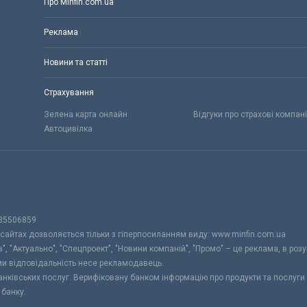
Про Minfin.com.ua
Реклама
Новини та статті
Страхування
Зелена карта онлайн
Відгуки про страхові компані
Автоцивілка
 35506859
 сайтах дозволяється тільки з гіперпосиланням виду: www.minfin.com.ua
", "Актуально", "Спецпроект", "Новини компаній", "Промо" – це реклама, в розу
ами відповідальність несе рекламодавець.
банківських послуг. Верифіковану банком інформацію про продукти та послуг
 банку.