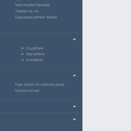
Інвестиційні брокери
Тарифи на газ
Народний рейтинг банків
Ощадбанк
Укргазбанк
monobank
Курс валют на чорному ринку
Купити злотий