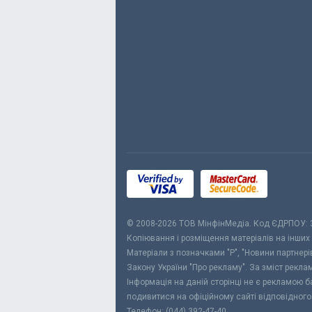
© 2008-2026 ТОВ МiнфiнМедiа. Код ЄДРПОУ:
Копіювання і розміщення матеріалів на інших
Матеріали з позначками "Р", "Новини партнерів
Закону України "Про рекламу". За зміст рекл
Інформація на даній сторінці не є рекламою 
подивитися на офіційному сайті відповідного
Телефон: (044) 392-47-40