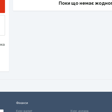
Поки що немає жодног
нка
Фінанси
Курс валют
Курс долара