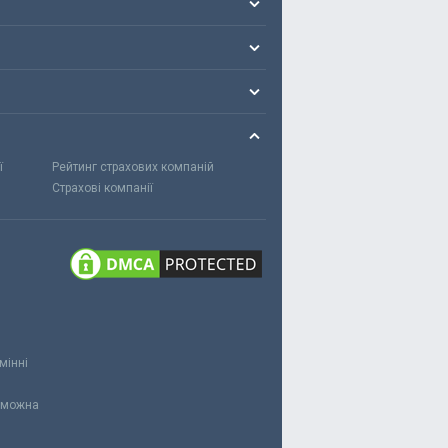
ї
Рейтинг страхових компаній
Страхові компанії
мінні
и можна